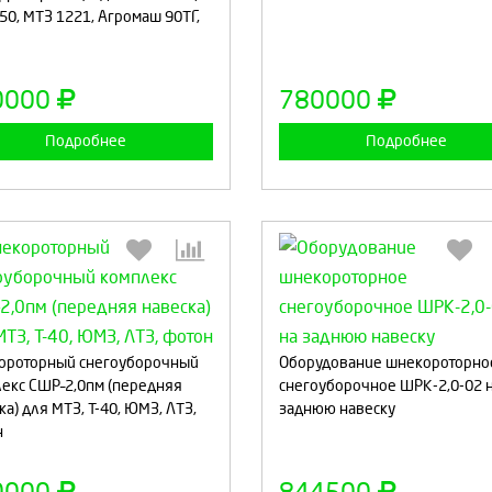
150, МТЗ 1221, Агромаш 90ТГ,
Продолжить
Отмена
Продолжить
Отмен
0000
780000
Подробнее
Подробнее
Выберите количество:
Выберите количество
ороторный снегоуборочный
Оборудование шнекороторно
екс СШР–2,0пм (передняя
снегоуборочное ШРК-2,0-02 
ка) для МТЗ, Т-40, ЮМЗ, ЛТЗ,
заднюю навеску
н
Продолжить
Отмена
Продолжить
Отмен