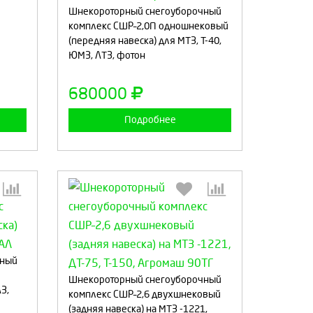
Шнекороторный снегоуборочный
комплекс СШР–2,0П одношнековый
(передняя навеска) для МТЗ, Т-40,
а
Продолжить
Отмена
ЮМЗ, ЛТЗ, фотон
680000
Подробнее
чный
:
Выберите количество:
я
Шнекороторный снегоуборочный
З,
комплекс СШР–2,6 двухшнековый
(задняя навеска) на МТЗ -1221,