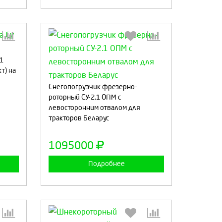
1
т) на
:
Выберите количество:
Снегопогрузчик фрезерно-
роторный СУ-2.1 ОПМ с
левосторонним отвалом для
тракторов Беларус
а
Продолжить
Отмена
1095000
Подробнее