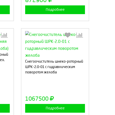
872900
Подробнее
орный
ех.
:
Выберите количество:
Снегоочиститель шнеко-роторный
ШРК-2.0-01 с гидравлическим
поворотом желоба
а
Продолжить
Отмена
1067500
Подробнее