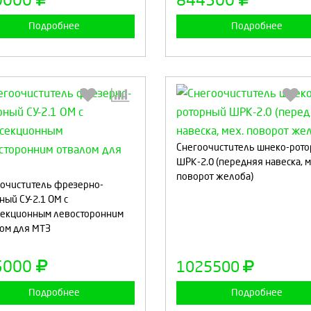
0000
844500
Подробнее
Подробнее
Снегоочиститель шнеко-рот
Выберите количество:
ШРК-2.0 (передняя навеска, м
Выберите количество
поворот желоба)
очиститель фрезерно-
ный СУ-2.1 ОМ с
секционным левосторонним
Продолжить
Отмена
Продолжить
Отмен
ом для МТЗ
5000
1025500
Подробнее
Подробнее