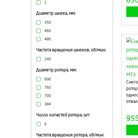
83
трактора
1
ВОМ
Диаметр шнека, мм:
350
460
480
Частота вращения шнеков, об/мин:
240
Диаметр ротора, мм:
690
Снего
760
ротор
одно
700
отвал
384
Число лопастей ротора, шт:
95
6
Частота вращения ротора, об/мин: