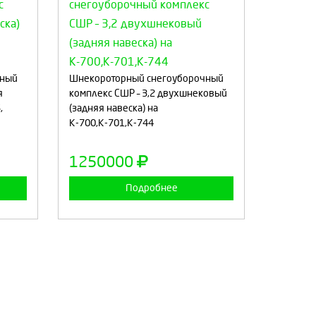
:
Выберите количество:
чный
Шнекороторный снегоуборочный
я
комплекс СШР – 3,2 двухшнековый
,
(задняя навеска) на
а
Продолжить
Отмена
К-700,К-701,К-744
1250000
Подробнее