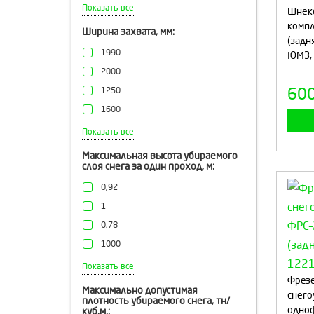
15
Показать все
Шнек
2-25
компл
Ширина захвата, мм:
(задн
до 20
1990
ЮМЗ, 
вправо 20, влево 15
2000
5-20
60
1250
15-20
1600
20-25
2,1
Показать все
до 25
2,5
Максимальная высота убираемого
25
слоя снега за один проход, м:
2050
2600
0,92
3200
1
2100
0,78
1500
1000
0,5
Показать все
Фрез
0,7
Максимально допустимая
снего
плотность убираемого снега, тн/
1,1
одноф
куб.м.: