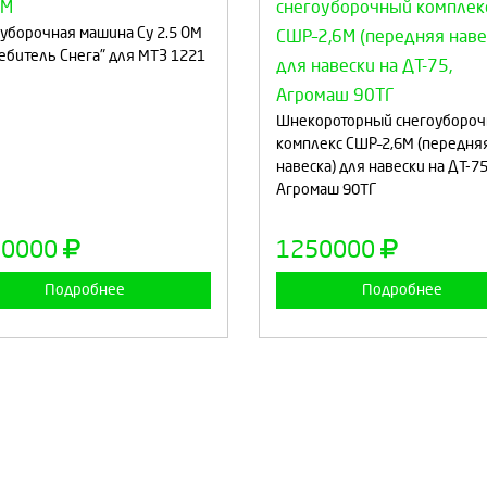
уборочная машина Су 2.5 ОМ
ебитель Снега" для МТЗ 1221
Выберите количество:
Выберите количество
Шнекороторный снегоуборо
комплекс СШР–2,6М (передня
навеска) для навески на ДТ-75
Продолжить
Отмена
Продолжить
Отмен
Агромаш 90ТГ
10000
1250000
Подробнее
Подробнее