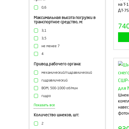
до 1,5
на Т-
0,6
ДТ-75
Максимальная высота погрузки в
транспортное средство, м:
74
3,1
3,5
не менее 7
4
Привод рабочего органа:
механический/гидравлический
гидравлический
ВОМ, 500-1000 об/мин
Шнек
гидро
компл
от ВОМ
Показать все
навес
механический
фото
Количество шнеков, шт:
механика
2
гидравлический от гидросистемы