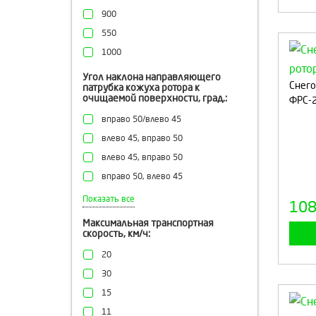
900
550
1000
Угол наклона направляющего
Снего
патрубка кожуха ротора к
очищаемой поверхности, град.:
ФРС-
вправо 50/влево 45
влево 45, вправо 50
влево 45, вправо 50
вправо 50, влево 45
30, 45, 60
Показать все
10
150
Максимальная транспортная
скорость, км/ч:
20
30
15
11