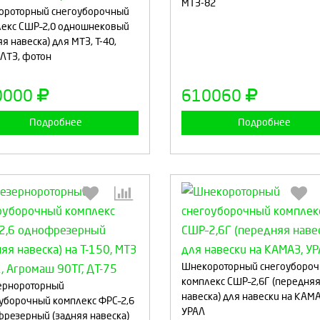
МТЗ-82
ороторный снегоуборочный
екс СШР–2,0 одношнековый
яя навеска) для МТЗ, Т-40,
Продолжить
Отмена
Продолжить
Отмен
ЛТЗ, фотон
0000
610060
Подробнее
Подробнее
Шнекороторный снегоуборо
Выберите количество:
Выберите количество
комплекс СШР–2,6Г (передня
ернороторный
навеска) для навески на КАМА
уборочный комплекс ФРС–2,6
УРАЛ
резерный (задняя навеска)