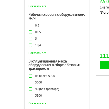
1-3
Показать все
Снего
"Истр
Рабочая скорость с оборудованием,
км/ч:
0,5
0,65
5
18,4
0,6-4,5
Показать все
11
0,4-1
Эксплуатационная масса
оборудования в сборе с базовым
0,6
трактором, кг:
1,89-25,25
не более 5200
до 25
5000
20
90 (без трактора)
7
5200
4700
Показать все