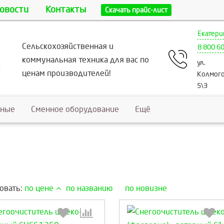
овости
Контакты
Скачать прайс-лист
Екатери
Сельскохозяйственная и
8 800 6
коммунальная техника для вас по
ул.
ценам производителей!
Колмого
5\3
ьные
Сменное оборудование
Ещё
овать:
по цене
по названию
по новизне