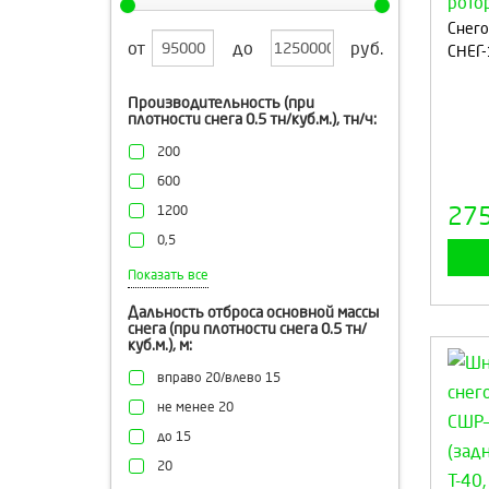
Снего
от
до
руб.
СНЕГ-
Производительность (при
плотности снега 0.5 тн/куб.м.), тн/ч:
200
600
27
1200
0,5
500
Показать все
Дальность отброса основной массы
снега (при плотности снега 0.5 тн/
куб.м.), м:
вправо 20/влево 15
не менее 20
до 15
20