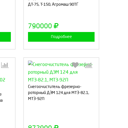
ДТ-75, Т-150, Агромаш 90ТГ
а
Продолжить
Отмена
790000
Подробнее
Снегоочиститель фрезерно-
:
Выберите количество:
роторный ДЭМ 124 для МТЗ-82.1,
е
МТЗ-92П
на
а
Продолжить
Отмена