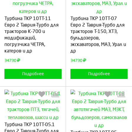
Выберите количество:
Выберите количество:
Турбина ТКР 10ТТ-11
Турбина ТКР 10ТТ-07
Евро 2 Таврия-Турбо для
Евро 2 Таврия-Турбо для
тракторов К-700 и
тракторов Т-150, ХТЗ,
модификаций,
Продолжить
Отмена
бульдозеров,
Продолжить
Отмена
погрузчика ЧЕТРА,
экскаваторов, МАЗ, Урал и
катеров и др
др
34730
34730
Подробнее
Подробнее
Турбина ТКР 10ТТ-05.1
Выберите количество:
Выберите количество:
Евро 2 Таврия-Турбо для