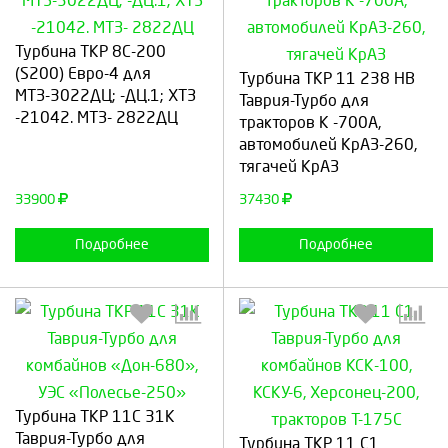
Турбина ТКР 8С-200
Выберите количество:
Выберите количество:
(S200) Евро-4 для
Турбина ТКР 11 238 НB
МТЗ-3022ДЦ; -ДЦ.1; ХТЗ
Таврия-Турбо для
-21042. МТЗ- 2822ДЦ
тракторов К -700А,
автомобилей КрАЗ-260,
Продолжить
Отмена
Продолжить
Отмена
тягачей КрАЗ
33900
37430
Подробнее
Подробнее
Турбина ТКР 11С 31К
Выберите количество:
Выберите количество:
Таврия-Турбо для
Турбина ТКР 11 С1