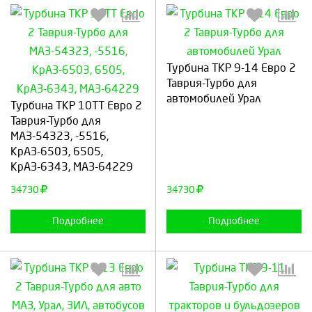
Турбина ТКР 9-14 Евро 2
Таврия-Турбо для
Выберите количество:
Выберите количество:
автомобилей Урал
Турбина ТКР 10ТТ Евро 2
Таврия-Турбо для
МАЗ-54323, -5516,
КрАЗ-6503, 6505,
Продолжить
Отмена
Продолжить
Отмена
КрАЗ-6343, МАЗ-64229
34730
34730
Подробнее
Подробнее