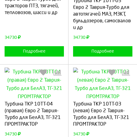
Турбина ТКР 10ТТ-05
тракторов ПТЗ, тягачей,
Евро 2 Таврия-Турбо для
тепловозов, шасси и др
автотягачей МАЗ, МЗКТ,
бульдозеров, самосвалов
Продолжить
Отмена
Продолжить
Отмена
и др
34730
34730
Подробнее
Подробнее
Выберите количество:
Выберите количество:
Турбина ТКР 10ТТ-04
Турбина ТКР 10ТТ-03
(правая) Евро 2 Таврия-
(левая) Евро 2 Таврия-
Турбо для БелАЗ, ТГ-321
Турбо для БелАЗ, ТГ-321
ПРОМТРАКТОР
ПРОМТРАКТОР
Продолжить
Отмена
Продолжить
Отмена
34730
34730