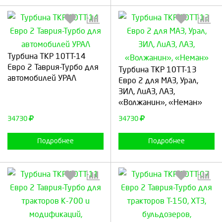
Турбина ТКР 10ТТ-14
Выберите количество:
Выберите количество:
Евро 2 Таврия-Турбо для
Турбина ТКР 10ТТ-13
автомобилей УРАЛ
Евро 2 для МАЗ, Урал,
ЗИЛ, ЛиАЗ, ЛАЗ,
«Волжанин», «Неман»
Продолжить
Отмена
Продолжить
Отмена
34730
34730
Подробнее
Подробнее