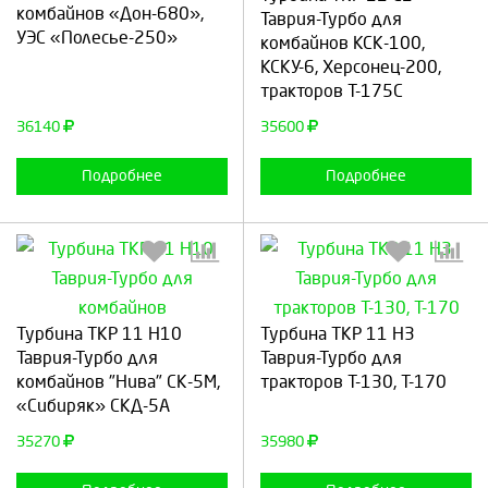
комбайнов «Дон-680»,
Таврия-Турбо для
УЭС «Полесье-250»
комбайнов КСК-100,
КСКУ-6, Херсонец-200,
Продолжить
Отмена
Продолжить
Отмена
тракторов Т-175С
36140
35600
Подробнее
Подробнее
Выберите количество:
Выберите количество:
Турбина ТКР 11 Н10
Турбина ТКР 11 Н3
Таврия-Турбо для
Таврия-Турбо для
комбайнов "Нива" СК-5М,
тракторов Т-130, Т-170
«Сибиряк» СКД-5А
Продолжить
Отмена
Продолжить
Отмена
35270
35980