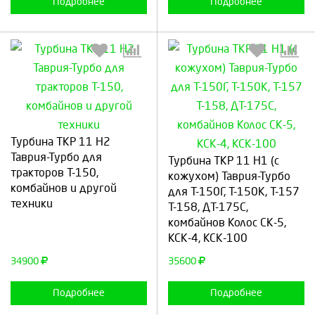
Подробнее
Подробнее
Выберите количество:
Выберите количество:
Турбина ТКР 11 Н2
Таврия-Турбо для
Турбина ТКР 11 Н1 (c
тракторов Т-150,
кожухом) Таврия-Турбо
комбайнов и другой
для Т-150Г, Т-150К, Т-157
техники
Продолжить
Отмена
Т-158, ДТ-175С,
Продолжить
Отмена
комбайнов Колос СК-5,
КСК-4, КСК-100
34900
35600
Подробнее
Подробнее