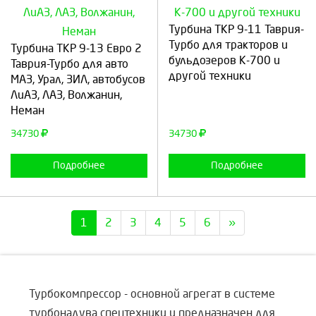
Турбина ТКР 9-11 Таврия-
Выберите количество:
Выберите количество:
Турбо для тракторов и
Турбина ТКР 9-13 Евро 2
бульдозеров К-700 и
Таврия-Турбо для авто
другой техники
МАЗ, Урал, ЗИЛ, автобусов
ЛиАЗ, ЛАЗ, Волжанин,
Продолжить
Отмена
Продолжить
Отмена
Неман
34730
34730
Подробнее
Подробнее
1
2
3
4
5
6
»
Турбокомпрессор - основной агрегат в системе
турбонадува спецтехники и предназначен для