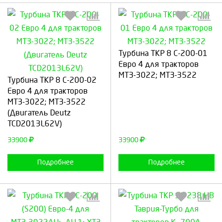
Турбина ТКР 8 С-200-01
Евро 4 для тракторов
Выберите количество:
Выберите количество:
МТЗ-3022; МТЗ-3522
Турбина ТКР 8 С-200-02
Евро 4 для тракторов
МТЗ-3022; МТЗ-3522
(Двигатель Deutz
Продолжить
Отмена
Продолжить
Отмена
TCD2013L62V)
33900
33900
Подробнее
Подробнее