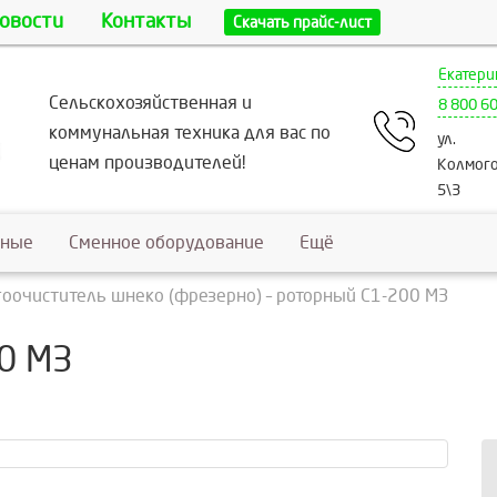
овости
Контакты
Скачать прайс-лист
Екатери
Сельскохозяйственная и
8 800 6
коммунальная техника для вас по
ул.
ценам производителей!
Колмого
5\3
ьные
Сменное оборудование
Ещё
гоочиститель шнеко (фрезерно) – роторный С1-200 МЗ
00 МЗ