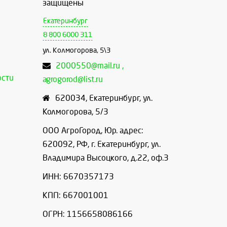
защищены
Екатеринбург
8 800 6000 311
ул. Колмогорова, 5\3
2000550@mail.ru ,
ости
agrogorod@list.ru
620034
,
Екатеринбург
,
ул.
Колмогорова, 5/3
ООО АгроГород, Юр. адрес:
620092, РФ, г. Екатеринбург, ул.
Владимира Высоцкого, д.22, оф.3
ИНН: 6670357173
КПП: 667001001
ОГРН: 1156658086166