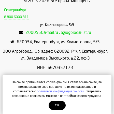
© 2015-2026 Все права защищены
Екатеринбург
8 800 6000 311
ул. Колмогорова, 5\3
2000550@mail.ru , agrogorod@list.ru
620034
,
Екатеринбург
,
ул. Колмогорова, 5/3
ООО АгроГород, Юр. адрес: 620092, РФ, г. Екатеринбург,
ул. Владимира Высоцкого, д.22, оф.3
ИНН: 6670357173
КПП: 667001001
На сайте применяются cookie-файлы. Оставаясь на сайте, вы
ОГРН: 1156658086166
подтверждаете свое согласие на их использование и
соглашаетесь с
политикой конфиденциальности
. Запретить
Режим работы: с 9:00 до 18:00
сохранение cookies вы можете в настройках своего браузера.
OK
Создание сайта
— ЛегионА