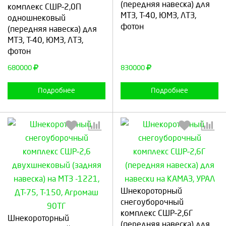
(передняя навеска) для
комплекс СШР–2,0П
МТЗ, Т-40, ЮМЗ, ЛТЗ,
Продолжить
Отмена
Продолжить
Отмена
одношнековый
фотон
(передняя навеска) для
МТЗ, Т-40, ЮМЗ, ЛТЗ,
фотон
680000
830000
Подробнее
Подробнее
Шнекороторный
снегоуборочный
Выберите количество:
Выберите количество:
комплекс СШР–2,6Г
Шнекороторный
(передняя навеска) для