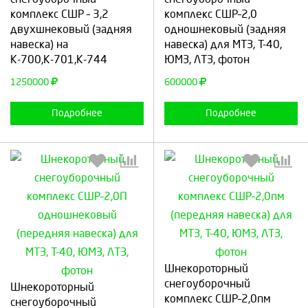
комплекс СШР – 3,2
комплекс СШР–2,0
двухшнековый (задняя
Продолжить
Отмена
одношнековый (задняя
Продолжить
Отмена
навеска) на
навеска) для МТЗ, Т-40,
К-700,К-701,К-744
ЮМЗ, ЛТЗ, фотон
1250000
600000
Подробнее
Подробнее
Выберите количество:
Выберите количество:
Шнекороторный
снегоуборочный
Шнекороторный
комплекс СШР–2,0пм
снегоуборочный