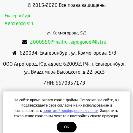
© 2015-2026 Все права защищены
Екатеринбург
8 800 6000 311
ул. Колмогорова, 5\3
2000550@mail.ru , agrogorod@list.ru
620034
,
Екатеринбург
,
ул. Колмогорова, 5/3
ООО АгроГород, Юр. адрес: 620092, РФ, г. Екатеринбург,
ул. Владимира Высоцкого, д.22, оф.3
ИНН: 6670357173
КПП: 667001001
На сайте применяются cookie-файлы. Оставаясь на сайте, вы
ОГРН: 1156658086166
подтверждаете свое согласие на их использование и
соглашаетесь с
политикой конфиденциальности
. Запретить
Режим работы: с 9:00 до 18:00
сохранение cookies вы можете в настройках своего браузера.
OK
Создание сайта
— ЛегионА