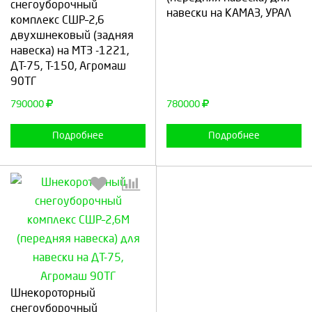
снегоуборочный
навески на КАМАЗ, УРАЛ
комплекс СШР–2,6
Продолжить
Отмена
Продолжить
Отмена
двухшнековый (задняя
навеска) на МТЗ -1221,
ДТ-75, Т-150, Агромаш
90ТГ
790000
780000
Подробнее
Подробнее
Выберите количество:
Шнекороторный
снегоуборочный