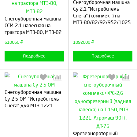
Снегоуборочная машина
Выберите количество:
Выберите количество:
Су 2.1 "Истребитель
Снега" (комплект) на
Снегоуборочная машина
МТЗ-80/82/92/952/1025
ССМ-2.1 навесная на
трактора МТЗ-80, МТЗ-82
Продолжить
Отмена
Продолжить
Отмена
610060
1092000
Подробнее
Подробнее
Снегоуборочная машина
Су 2.5 ОМ "Истребитель
Снега" для МТЗ 1221
Выберите количество:
Выберите количество:
Фрезернороторный