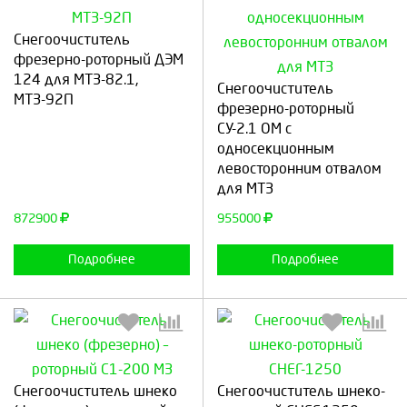
Снегоочиститель
фрезерно-роторный ДЭМ
Выберите количество:
Выберите количество:
124 для МТЗ-82.1,
Снегоочиститель
МТЗ-92П
фрезерно-роторный
СУ-2.1 ОМ с
Продолжить
Отмена
односекционным
Продолжить
Отмена
левосторонним отвалом
для МТЗ
872900
955000
Подробнее
Подробнее
Выберите количество:
Выберите количество:
Снегоочиститель шнеко
Снегоочиститель шнеко-