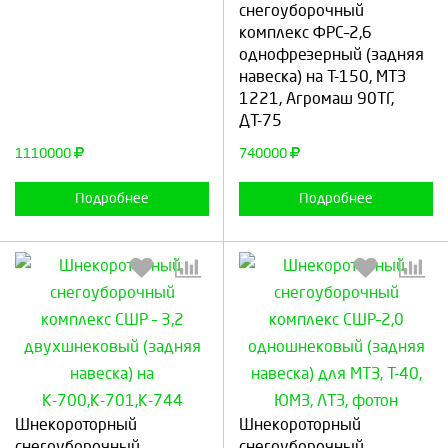
снегоуборочный
комплекс ФРС–2,6
Продолжить
Отмена
Продолжить
Отмена
однофрезерный (задняя
навеска) на Т-150, МТЗ
1221, Агромаш 90ТГ,
ДТ-75
1110000
740000
Подробнее
Подробнее
Выберите количество:
Выберите количество:
Шнекороторный
Шнекороторный
снегоуборочный
снегоуборочный