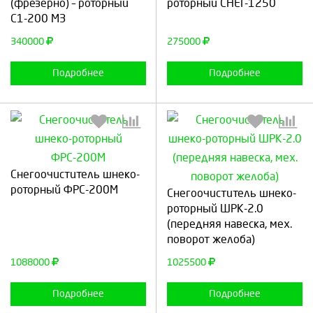
(фрезерно) – роторный
роторный СНЕГ-1250
С1-200 МЗ
Продолжить
Отмена
Продолжить
Отмена
340000
275000
Подробнее
Подробнее
Снегоочиститель шнеко-
Выберите количество:
Выберите количество:
роторный ФРС-200М
Снегоочиститель шнеко-
роторный ШРК-2.0
(передняя навеска, мех.
поворот желоба)
Продолжить
Отмена
Продолжить
Отмена
1088000
1025500
Подробнее
Подробнее