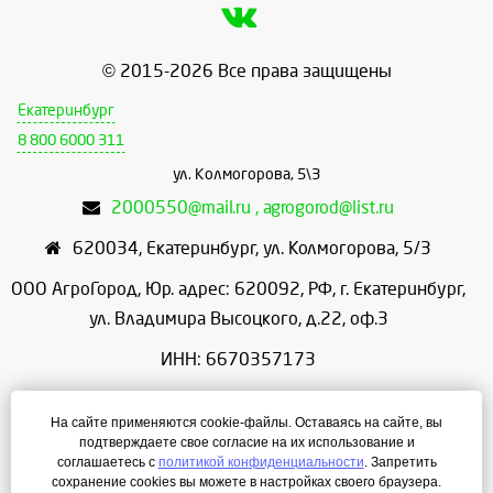
© 2015-2026 Все права защищены
Екатеринбург
8 800 6000 311
ул. Колмогорова, 5\3
2000550@mail.ru , agrogorod@list.ru
620034
,
Екатеринбург
,
ул. Колмогорова, 5/3
ООО АгроГород, Юр. адрес: 620092, РФ, г. Екатеринбург,
ул. Владимира Высоцкого, д.22, оф.3
ИНН: 6670357173
КПП: 667001001
На сайте применяются cookie-файлы. Оставаясь на сайте, вы
ОГРН: 1156658086166
подтверждаете свое согласие на их использование и
соглашаетесь с
политикой конфиденциальности
. Запретить
Режим работы: с 9:00 до 18:00
сохранение cookies вы можете в настройках своего браузера.