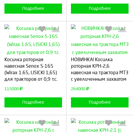
Подробнее
Подробнее
Выберите количество:
Выберите количество:
Косилка роторная
НОВИНКА! Косилка
навесная Senox S-165
роторная КРН-2,6
(Wirax 1.65, LISICKI 1,65)
навесная на трактора МТЗ
для тракторов от 0,9 т.с.
с увеличенным захватом
Продолжить
Отмена
Продолжить
Отмена
115000
264000
Подробнее
Подробнее