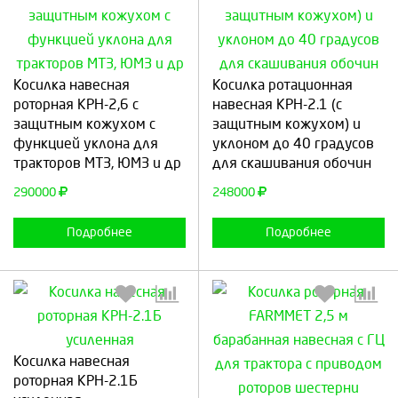
Выберите количество:
Выберите количество:
Косилка навесная
Косилка ротационная
роторная КРН-2,6 с
навесная КРН-2.1 (с
защитным кожухом с
защитным кожухом) и
функцией уклона для
уклоном до 40 градусов
Продолжить
Отмена
Продолжить
Отмена
тракторов МТЗ, ЮМЗ и др
для скашивания обочин
290000
248000
Подробнее
Подробнее
Косилка навесная
роторная КРН-2.1Б
Выберите количество:
Выберите количество: