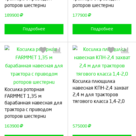
роторов шестерни
роторов шестерни
189900
177900
Подробнее
Подробнее
Косилка плющилка
Выберите количество:
Выберите количество:
навесная КПН-2,4 захват
Косилка роторная
2,4 м для тракторов
FARMMET 1,35 м
тягового класса 1,4-2,0
барабанная навесная для
трактора с приводом
Продолжить
Отмена
Продолжить
Отмена
роторов шестерни
163900
575000