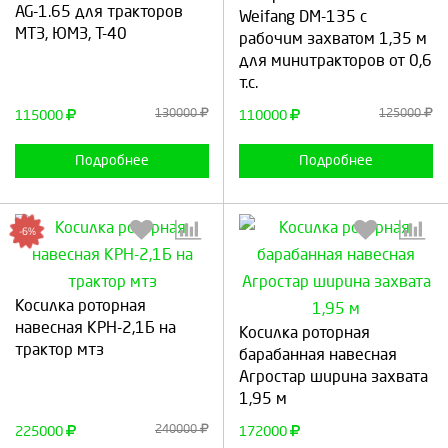
AG-1.65 для тракторов
Weifang DM-135 с
МТЗ, ЮМЗ, Т-40
рабочим захватом 1,35 м
для минитракторов от 0,6
Продолжить
Отмена
Продолжить
Отмена
т.с.
130000
125000
115000
110000
Подробнее
Подробнее
-6%
Косилка роторная
Выберите количество:
Выберите количество:
навесная КРН-2,1Б на
Косилка роторная
трактор мтз
барабанная навесная
Агростар ширина захвата
1,95 м
Продолжить
Отмена
Продолжить
Отмена
240000
225000
172000