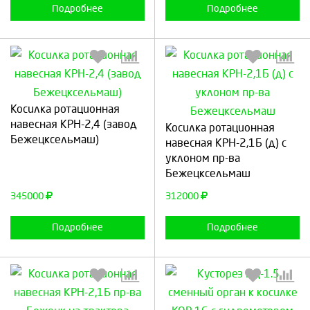
Подробнее
Подробнее
Косилка ротационная
Выберите количество:
Выберите количество:
навесная КРН-2,4 (завод
Косилка ротационная
Бежецксельмаш)
навесная КРН-2,1Б (д) с
уклоном пр-ва
Бежецксельмаш
Продолжить
Отмена
Продолжить
Отмена
345000
312000
Подробнее
Подробнее