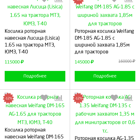
Выберите количество:
Выберите количество:
Косилка роторная
Роторная косилка Weifang
навесная Лисица (Lisica)
DM-185 AG-1.85 с
1.65 на трактора МТЗ,
шириной захвата 1,85м
ЮМЗ, Т-40
для тракторов
Продолжить
Отмена
Продолжить
Отмена
160000
115000
145000
Подробнее
Подробнее
-12%
-12%
Косилка роторная
Выберите количество:
Выберите количество:
навесная Weifang DM-165
Роторная косилка AG-1.35