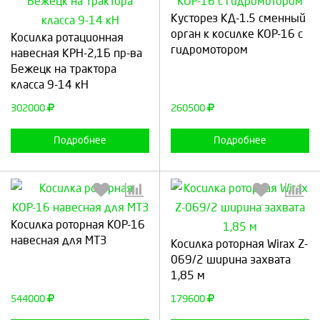
Кусторез КД-1.5 сменный
Выберите количество:
Выберите количество:
орган к косилке КОР-16 с
Косилка ротационная
гидромотором
навесная КРН-2,1Б пр-ва
Бежецк на трактора
класса 9-14 кН
Продолжить
Отмена
Продолжить
Отмена
302000
260500
Подробнее
Подробнее
Косилка роторная КОР-16
Выберите количество:
Выберите количество:
навесная для МТЗ
Косилка роторная Wirax Z-
069/2 ширина захвата
1,85 м
Продолжить
Отмена
Продолжить
Отмена
544000
179600