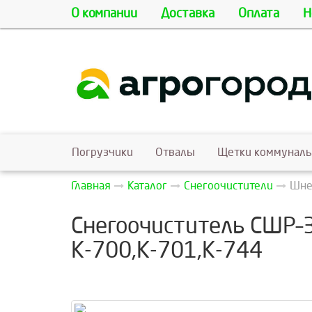
О компании
Доставка
Оплата
Н
Погрузчики
Отвалы
Щетки коммунал
Главная
Каталог
Снегоочистители
Шне
Снегоочиститель СШР–3
К-700,К-701,К-744