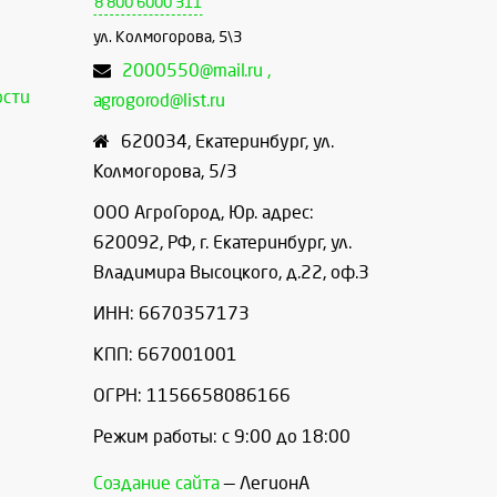
8 800 6000 311
ул. Колмогорова, 5\3
2000550@mail.ru ,
ости
agrogorod@list.ru
620034
,
Екатеринбург
,
ул.
Колмогорова, 5/3
ООО АгроГород, Юр. адрес:
620092, РФ, г. Екатеринбург, ул.
Владимира Высоцкого, д.22, оф.3
ИНН: 6670357173
КПП: 667001001
ОГРН: 1156658086166
Режим работы: с 9:00 до 18:00
Создание сайта
— ЛегионА