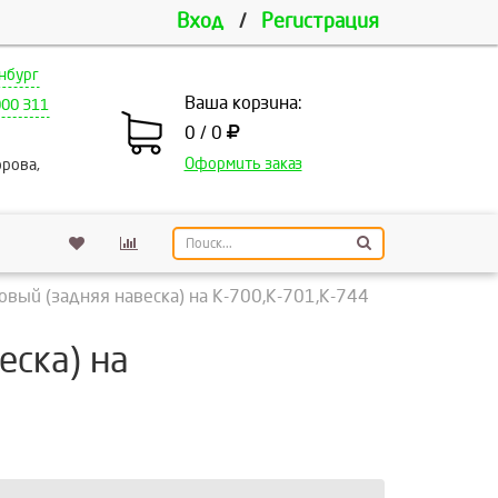
Вход
/
Регистрация
нбург
Ваша корзина:
000 311
0 / 0
Оформить заказ
рова,
вый (задняя навеска) на К-700,К-701,К-744
еска) на