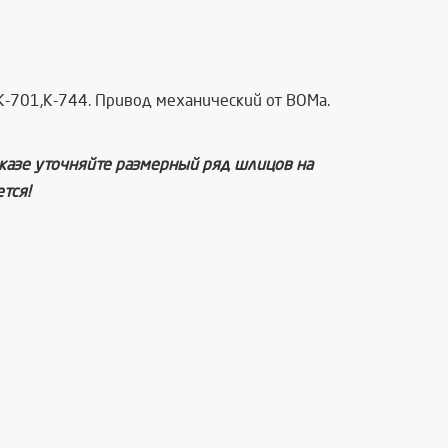
К-701,К-744. Привод механический от ВОМа.
аказе уточняйте размерный ряд шлицов на
тся!