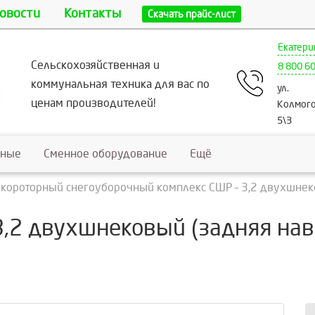
овости
Контакты
Скачать прайс-лист
Екатери
Сельскохозяйственная и
8 800 6
коммунальная техника для вас по
ул.
ценам производителей!
Колмого
5\3
ьные
Сменное оборудование
Ещё
короторный снегоуборочный комплекс СШР – 3,2 двухшнеко
,2 двухшнековый (задняя нав