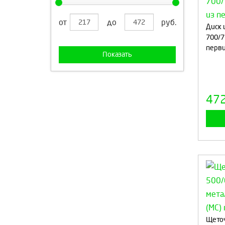
от
до
руб.
Диск 
700/7
перви
Показать
47
Щеточ