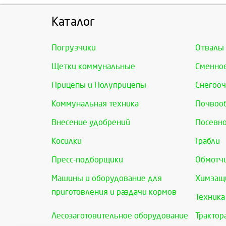
Каталог
Погрузчики
Отвалы
Щетки коммунальные
Сменно
Прицепы и Полуприцепы
Снегооч
Коммунальная техника
Почвоо
Внесение удобрений
Посевно
Косилки
Грабли
Пресс-подборщики
Обмотчи
Машины и оборудование для
Химзащи
приготовления и раздачи кормов
Техника
Лесозаготовительное оборудование
Трактор