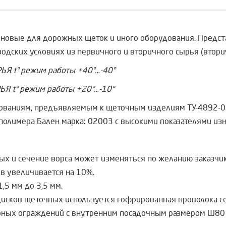
новые для дорожных щеток и иного оборудования. Предст
водских условиях из первичного и вторичного сырья (втори
 t° режим работы +40°…-40°
 t° режим работы +20°…-10°
ебованиям, предъявляемым к щеточным изделиям ТУ-4892
олимера Бален марка: 02003 с высокими показателями изн
 и сечение ворса может изменяться по желанию заказчика
в увеличивается на 10%.
,5 мм до 3,5 мм.
исков щеточных используется гофрированная проволока се
ных ограждений с внутренним посадочным размером Ø80 