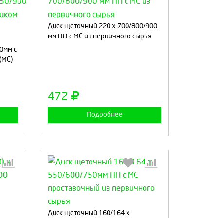
Диск щеточный 220 x 700/800/900
:
Выберите количество:
мм ПП с МС из первичного сырья
0мм с
(МС)
а
Продолжить
Отмена
472
Подробнее
:
Выберите количество:
Диск щеточный 160/164 x