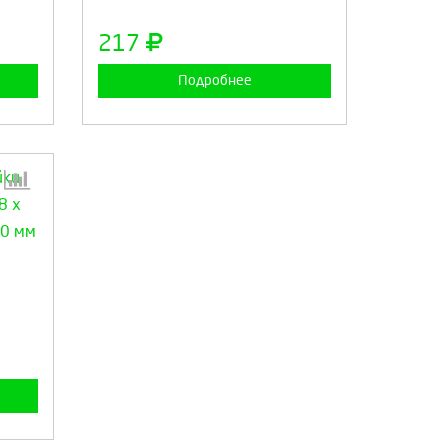
а
Продолжить
Отмена
217
Подробнее
:
а