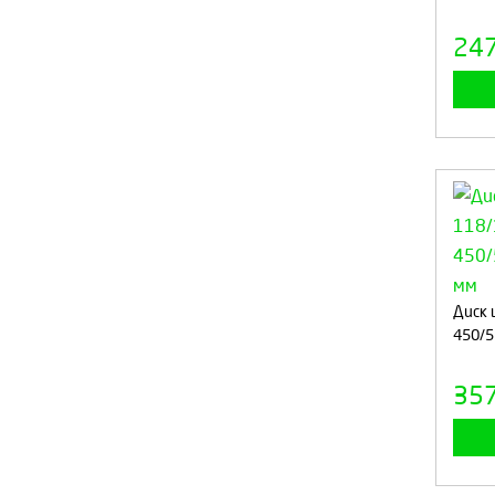
24
Диск 
450/5
35