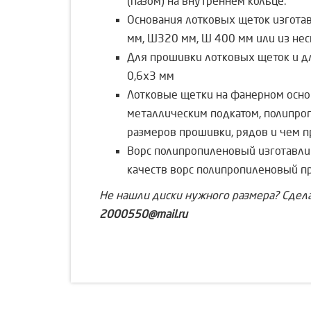
(пазом) на внутреннем кольце.
Основания лотковых щеток изготав
мм, Ø320 мм, Ø 400 мм или из не
Для прошивки лотковых щеток и дл
0,6х3 мм
Лотковые щетки на фанерном основ
металлическим подкатом, полипроп
размеров прошивки, рядов и чем п
Ворс полипропиленовый изготавлив
качеств ворс полипропиленовый п
Не нашли диски нужного размера? Сдел
2000550@mail.ru