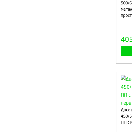
500/6
метал
прос
40
Диск 
450/5
ПП с 