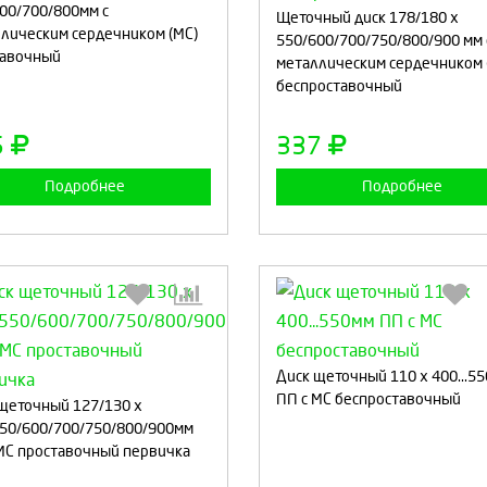
00/700/800мм с
Щеточный диск 178/180 x
лическим сердечником (МС)
550/600/700/750/800/900 мм 
тавочный
металлическим сердечником 
Продолжить
Отмена
Продолжить
Отмен
беспроставочный
5
337
Подробнее
Подробнее
Диск щеточный 110 х 400...5
Выберите количество:
Выберите количество
ПП с МС беспроставочный
щеточный 127/130 x
50/600/700/750/800/900мм
МС проставочный первичка