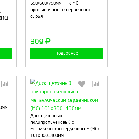
550/600/750мм ПП с МС
проставочный из первичного
с
сырья
(МС)
а
Продолжить
Отмена
309
Подробнее
50мм
:
Выберите количество:
Диск щеточный
полипропиленовый с
металлическим сердечником (МС)
101x300...400мм