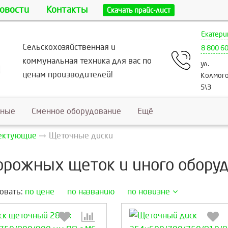
овости
Контакты
Скачать прайс-лист
Екатери
Сельскохозяйственная и
8 800 6
коммунальная техника для вас по
ул.
ценам производителей!
Колмого
5\3
ьные
Сменное оборудование
Ещё
лектующие
Щеточные диски
орожных щеток и иного обору
овать:
по цене
по названию
по новизне