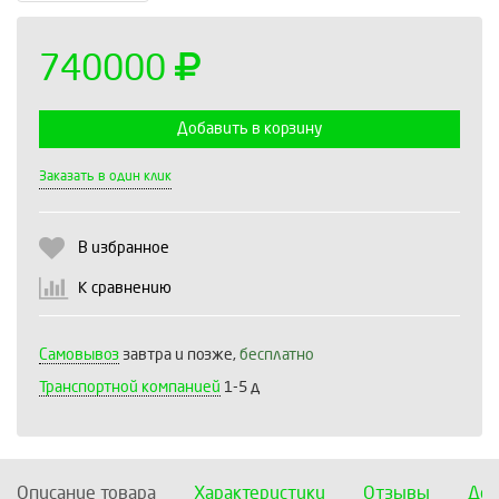
740000
Добавить в корзину
Выберите количество:
Заказать в один клик
В избранное
Продолжить
Отмена
К сравнению
Самовывоз
завтра и позже,
бесплатно
Транспортной компанией
1-5 д
Описание товара
Характеристики
Отзывы
Дос