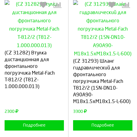
Выберите количество:
Выберите количество:
(CZ 31282) Втулка
дистанционная для
(CZ 31293) Шланг
фронтального
гидравлический для
погрузчика Metal-Fach
фронтального
Т-812/2 (Т812-
Продолжить
Отмена
Продолжить
Отмена
погрузчика Metal-Fach
1.000.000.013)
Т812/2 (1SN-DN10-
A90A90-
M18x1.5xM18x1.5-L-600)
2300
3300
Подробнее
Подробнее