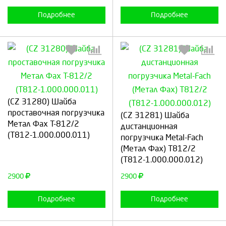
Подробнее
Подробнее
(CZ 31280) Шайба
Выберите количество:
Выберите количество:
проставочная погрузчика
(CZ 31281) Шайба
Метал Фах Т-812/2
дистанционная
(T812-1.000.000.011)
погрузчика Metal-Fach
(Метал Фах) Т812/2
Продолжить
Отмена
Продолжить
Отмена
(T812-1.000.000.012)
2900
2900
Подробнее
Подробнее