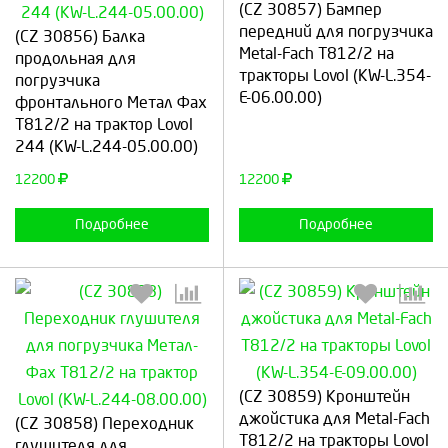
Выберите количество:
Выберите количество:
(CZ 30857) Бампер
передний для погрузчика
(CZ 30856) Балка
Metal-Fach Т812/2 на
продольная для
тракторы Lovol (KW-L.354-
погрузчика
E-06.00.00)
фронтального Метал Фах
Продолжить
Отмена
Продолжить
Отмена
Т812/2 на трактор Lovol
244 (KW-L.244-05.00.00)
12200
12200
Подробнее
Подробнее
(CZ 30859) Кронштейн
Выберите количество:
Выберите количество:
джойстика для Metal-Fach
(CZ 30858) Переходник
Т812/2 на тракторы Lovol
глушителя для