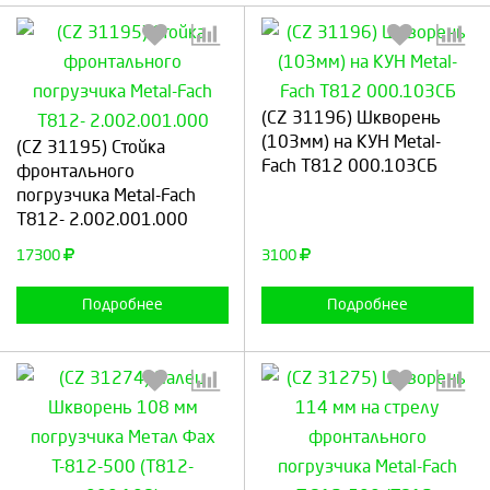
(CZ 31196) Шкворень
Выберите количество:
Выберите количество:
(103мм) на КУН Metal-
(CZ 31195) Стойка
Fach Т812 000.103СБ
фронтального
погрузчика Metal-Fach
Т812- 2.002.001.000
Продолжить
Отмена
Продолжить
Отмена
17300
3100
Подробнее
Подробнее