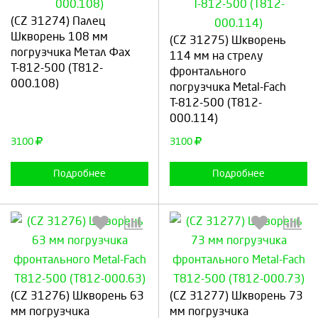
Выберите количество:
Выберите количество:
(CZ 31274) Палец
Шкворень 108 мм
(CZ 31275) Шкворень
погрузчика Метал Фах
114 мм на стрелу
Т-812-500 (T812-
фронтального
000.108)
Продолжить
Отмена
погрузчика Metal-Fach
Продолжить
Отмена
Т-812-500 (T812-
000.114)
3100
3100
Подробнее
Подробнее
Выберите количество:
Выберите количество:
(CZ 31276) Шкворень 63
(CZ 31277) Шкворень 73
мм погрузчика
мм погрузчика