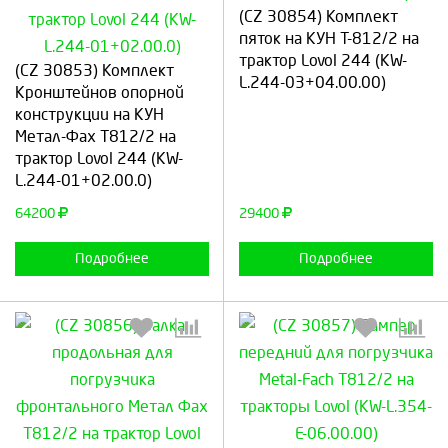
(CZ 30854) Комплект
пяток на КУН T-812/2 на
Выберите количество:
Выберите количество:
трактор Lovol 244 (KW-
(CZ 30853) Комплект
L.244-03+04.00.00)
Кронштейнов опорной
конструкции на КУН
Метал-Фах T812/2 на
Продолжить
Отмена
Продолжить
Отмена
трактор Lovol 244 (KW-
L.244-01+02.00.0)
64200
29400
Подробнее
Подробнее