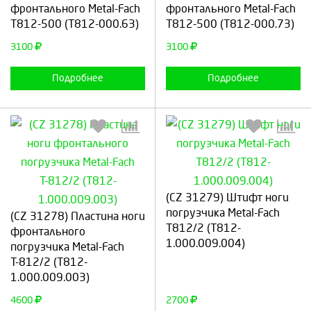
фронтального Metal-Fach
фронтального Metal-Fach
Т812-500 (T812-000.63)
Т812-500 (T812-000.73)
Продолжить
Отмена
Продолжить
Отмена
3100
3100
Подробнее
Подробнее
(CZ 31279) Штифт ноги
Выберите количество:
Выберите количество:
погрузчика Metal-Fach
(CZ 31278) Пластина ноги
Т812/2 (T812-
фронтального
1.000.009.004)
погрузчика Metal-Fach
Т-812/2 (T812-
Продолжить
Отмена
Продолжить
Отмена
1.000.009.003)
4600
2700