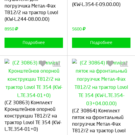
(KW-L.354-E-09.00.00)
погрузчика Метал-Фах
Т812/2 на трактор Lovol
Продолжить
Отмена
Продолжить
Отмена
(KW-L.244-08.00.00)
8950
5600
Подробнее
Подробнее
Выберите количество:
Выберите количество:
(CZ 30863) Комплект
Кронштейнов опорной
(CZ 30864) Комплект
конструкции T812/2 на
пяток на фронтальный
трактор Lovol TE 354 (KW-
погрузчик Метал-Фах
L.TE.354-01+0)
Продолжить
Отмена
T812/2 на трактор Lovol
Продолжить
Отмена