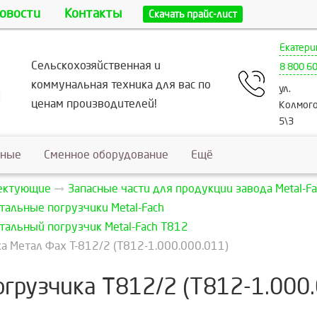
овости
Контакты
Скачать прайс-лист
Екатери
Сельскохозяйственная и
8 800 6
коммунальная техника для вас по
ул.
ценам производителей!
Колмого
5\3
ьные
Сменное оборудование
Ещё
лектующие
Запасные части для продукции завода Metal-Fa
тальные погрузчики Metal-Fach
тальный погрузчик Metal-Fach Т812
а Метал Фах Т-812/2 (T812-1.000.000.011)
грузчика Т812/2 (T812-1.000.