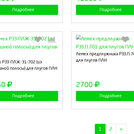
Подробнее
Подробнее
Выберите количество:
Лемех предплужника РЗЗ.П.7
Выберите количество
для плугов ПЛН
 РЗЗ-ПЛЖ-31-702 (из
ной полосы) для плугов ПЛН
Продолжить
Отмена
Продолжить
Отмен
50
2700
Подробнее
Подробнее
1
2
»