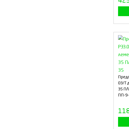
42
Предп
03/Т 
35 ПЛ
ПП-9
11