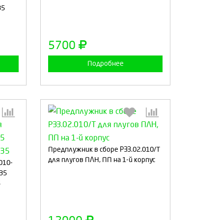
35
а
Продолжить
Отмена
5700
Подробнее
Предплужник в сборе РЗЗ.02.010/Т
:
Выберите количество:
для плугов ПЛН, ПП на 1-й корпус
010-
-35
5
а
Продолжить
Отмена