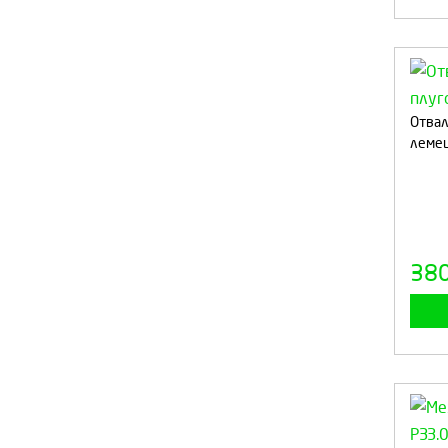
Отвал
леме
38