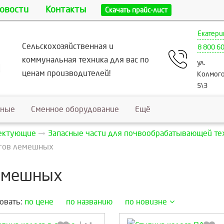
овости
Контакты
Скачать прайс-лист
Екатери
Сельскохозяйственная и
8 800 6
коммунальная техника для вас по
ул.
ценам производителей!
Колмого
5\3
ьные
Сменное оборудование
Ещё
лектующие
Запасные части для почвообрабатывающей те
угов лемешных
лемешных
овать:
по цене
по названию
по новизне