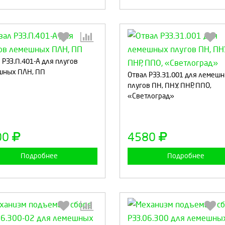
 РЗЗ.П.401-А для плугов
шных ПЛН, ПП
Выберите количество:
Выберите количество
Отвал РЗЗ.31.001 для лемеш
плугов ПН, ПНУ, ПНР, ППО,
«Светлоград»
Продолжить
Отмена
Продолжить
Отмен
00
4580
Подробнее
Подробнее