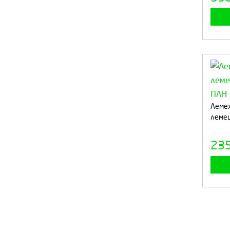
Лемех
лемеш
23