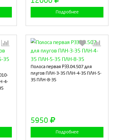
12000
Подробнее
Полоса первая РЗЗ.04.507 для
:
плугов ПЛН-3-35 ПЛН-4-35 ПЛН-5-
Выберите количество:
010-
35 ПЛН-8-35
Н-4-
35
а
Продолжить
Отмена
5950
Подробнее