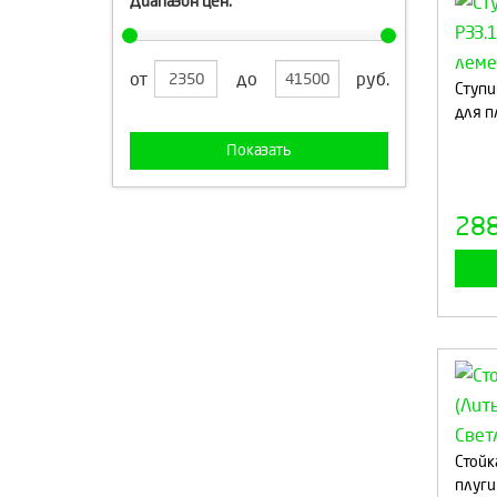
Диапазон цен:
от
до
руб.
Ступи
для п
Показать
28
Стойка
плуги