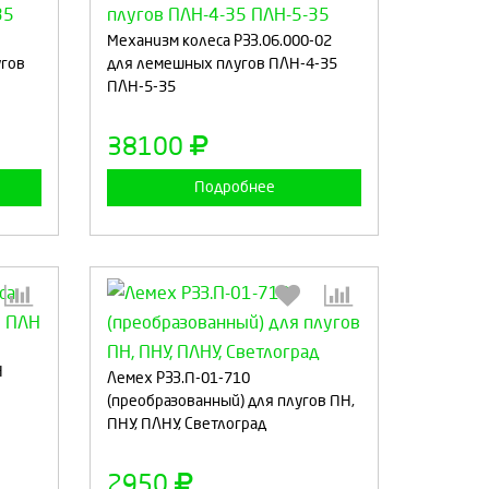
:
Выберите количество:
Механизм колеса РЗЗ.06.000-02
угов
для лемешных плугов ПЛН-4-35
ПЛН-5-35
а
Продолжить
Отмена
38100
Подробнее
:
Выберите количество:
Н
Лемех РЗЗ.П-01-710
(преобразованный) для плугов ПН,
ПНУ, ПЛНУ, Светлоград
а
Продолжить
Отмена
2950