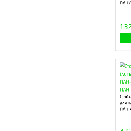
ПЛНУ-
13
Стойк
для п
ПЛН-4