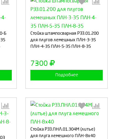
:
Выберите количество:
00-Б
Стойка штампосварная РЗЗ.01.200
-35
для плугов лемешных ПЛН-3-35
5
ПЛН-4-35 ПЛН-5-35 ПЛН-8-35
а
Продолжить
Отмена
7300
Подробнее
:
Выберите количество:
Стойка РЗЗ.ПНЛ.01.304М (литье)
для плуга лемешного ПЛН-8х40
503