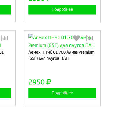
Подробнее
01
:
Лемех ПНЧС 01.700 Алмаз Premium
Выберите количество:
(65Г) для плугов ПЛН
а
Продолжить
Отмена
2950
Подробнее