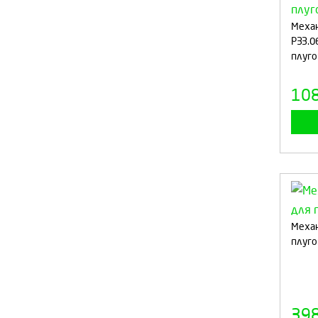
Механ
РЗЗ.0
плуго
10
Механ
плуг
39