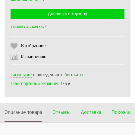
Добавить в корзину
Выберите количество:
Заказать в один клик
В избранное
Продолжить
Отмена
К сравнению
Самовывоз
в понедельник,
бесплатно
Транспортной компанией
1-5 д
Описание товара
Отзывы
Доставка
Похожие 