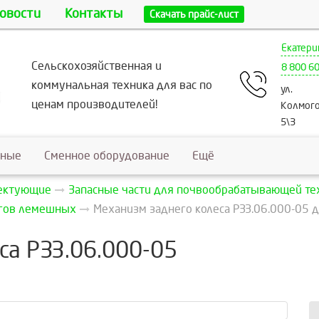
овости
Контакты
Скачать прайс-лист
Екатери
Сельскохозяйственная и
8 800 6
коммунальная техника для вас по
ул.
ценам производителей!
Колмого
5\3
ьные
Сменное оборудование
Ещё
лектующие
Запасные части для почвообрабатывающей те
угов лемешных
Механизм заднего колеса РЗЗ.06.000-05 
са РЗЗ.06.000-05