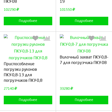
ПКУ-08
19
Продолжить
Отмена
Продолжить
Отмена
102290
101550
Подробнее
Подробнее
Вилочный захват ПКУ-0,8-
Выберите количество:
Выберите количество:
7 для погрузчика ПКУ-08
Приспособление
погрузки рулонов
ПКУ-0,8-13 для
погрузчиков ПКУ-0,8
Продолжить
Отмена
Продолжить
Отмена
27140
33280
Подробнее
Подробнее