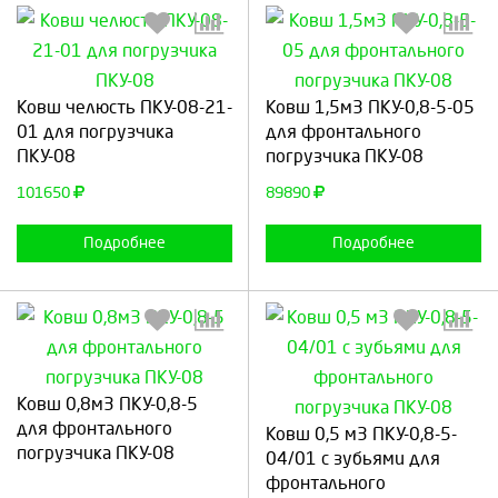
Выберите количество:
Выберите количество:
Ковш челюсть ПКУ-08-21-
Ковш 1,5м3 ПКУ-0,8-5-05
01 для погрузчика
для фронтального
ПКУ-08
погрузчика ПКУ-08
Продолжить
Отмена
Продолжить
Отмена
101650
89890
Подробнее
Подробнее
Ковш 0,8м3 ПКУ-0,8-5
Выберите количество:
Выберите количество:
для фронтального
Ковш 0,5 м3 ПКУ-0,8-5-
погрузчика ПКУ-08
04/01 с зубьями для
фронтального