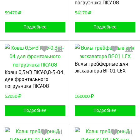
погрузчика ПКУ-08
Продолжить
Отмена
Продолжить
Отмена
59470
54170
Подробнее
Подробнее
Вилы грейферные для
Выберите количество:
Выберите количество:
экскаватора ВГ-01 LEX
Ковш 0,5м3 ПКУ-0,8-5-04
для фронтального
погрузчика ПКУ-08
Продолжить
Отмена
Продолжить
Отмена
52050
160000
Подробнее
Подробнее