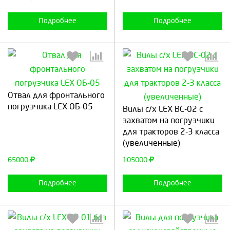
Подробнее
Подробнее
Отвал для фронтального
Выберите количество:
Выберите количество:
погрузчика LEX ОБ-05
Вилы с/х LEX ВС-02 с
захватом на погрузчики
для тракторов 2-3 класса
(увеличенные)
Продолжить
Отмена
Продолжить
Отмена
65000
105000
Подробнее
Подробнее