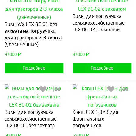
Вилы для погрузчика
Выберите количество:
Выберите количество:
сельскохозяйственные
Вилы с/х LEX ВС-01 без
LEX ВС-02 с захватом
захвата на погрузчики
для тракторов 2-3 класса
(увеличенные)
Продолжить
Отмена
Продолжить
Отмена
97000
87000
Подробнее
Подробнее
Выберите количество:
Выберите количество:
Вилы для погрузчика
Ковш LEX 1,0м3 для
сельскохозяйственные
фронтальных
LEX ВС-01 без захвата
погрузчиков
Продолжить
Отмена
Продолжить
Отмена
50000
55000