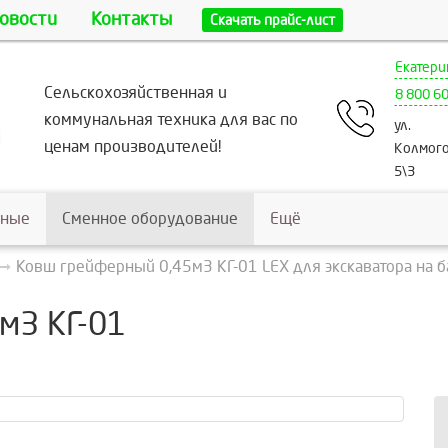
овости
Контакты
Скачать прайс-лист
Екатери
Сельскохозяйственная и
8 800 6
коммунальная техника для вас по
ул.
ценам производителей!
Колмого
5\3
ьные
Сменное оборудование
Ещё
Ковш грейферный 0,45м3 КГ-01 LEX для экскаватора на 
м3 КГ-01