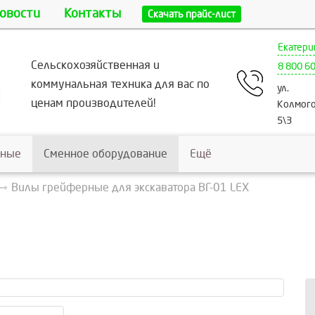
овости
Контакты
Скачать прайс-лист
Екатери
Сельскохозяйственная и
8 800 6
коммунальная техника для вас по
ул.
ценам производителей!
Колмого
5\3
ьные
Сменное оборудование
Ещё
Вилы грейферные для экскаватора ВГ-01 LEX