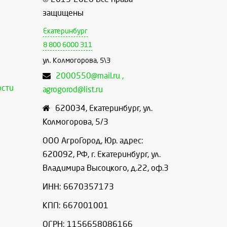
защищены
Екатеринбург
8 800 6000 311
ул. Колмогорова, 5\3
2000550@mail.ru ,
ости
agrogorod@list.ru
620034
,
Екатеринбург
,
ул.
Колмогорова, 5/3
ООО АгроГород, Юр. адрес:
620092, РФ, г. Екатеринбург, ул.
Владимира Высоцкого, д.22, оф.3
ИНН: 6670357173
КПП: 667001001
ОГРН: 1156658086166