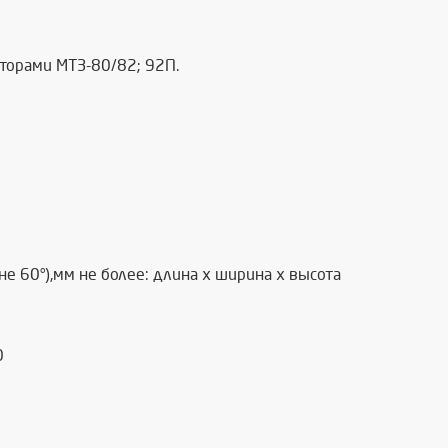
кторами МТЗ-80/82; 92П.
е 60°),мм не более: длина х ширина х высота
0