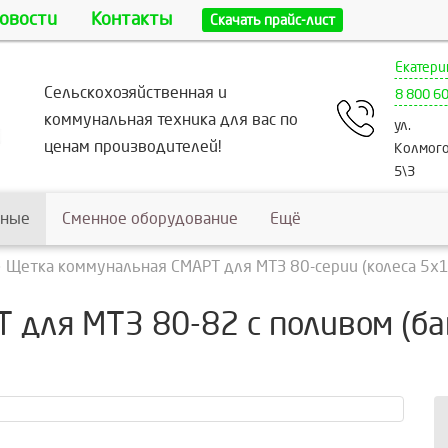
овости
Контакты
Скачать прайс-лист
Екатери
Сельскохозяйственная и
8 800 6
коммунальная техника для вас по
ул.
ценам производителей!
Колмого
5\3
ьные
Сменное оборудование
Ещё
Щетка коммунальная СМАРТ для МТЗ 80-серии (колеса 5х10
для МТЗ 80-82 с поливом (бак