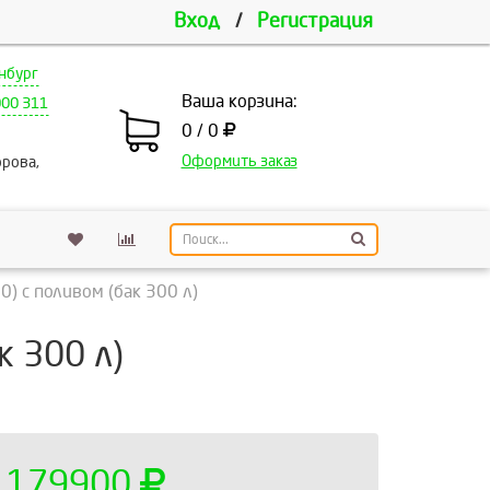
Вход
/
Регистрация
нбург
Ваша корзина:
000 311
0 / 0
Оформить заказ
рова,
) с поливом (бак 300 л)
 300 л)
179900