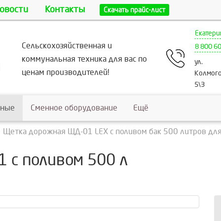
овости
Контакты
Скачать прайс-лист
Екатери
Сельскохозяйственная и
8 800 6
коммунальная техника для вас по
ул.
ценам производителей!
Колмого
5\3
ьные
Сменное оборудование
Ещё
Щетка дорожная ЩД-01 LEX с поливом бак 500 литров дл
 с поливом 500 л