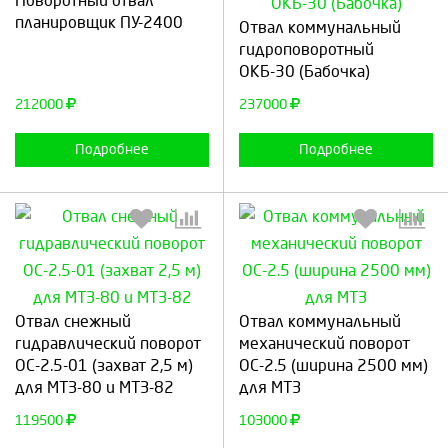
Поворотный отвал
Выберите количество:
Выберите количество:
планировщик ПУ-2400
Отвал коммунальный
гидроповоротный
ОКБ-30 (Бабочка)
Продолжить
Отмена
Продолжить
Отмена
212000
237000
Подробнее
Подробнее
Выберите количество:
Выберите количество:
Отвал снежный
Отвал коммунальный
гидравлический поворот
механический поворот
ОС-2.5-01 (захват 2,5 м)
ОС-2.5 (ширина 2500 мм)
для МТЗ-80 и МТЗ-82
для МТЗ
Продолжить
Отмена
Продолжить
Отмена
119500
103000