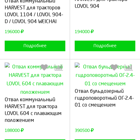
Отвал коммунальный
LOVOL 904
HARVEST для тракторов
LOVOL 1104 / LOVOL 904-
D / LOVOL 904 WEICHAI
Продолжить
Отмена
Продолжить
Отмена
196000
194000
Подробнее
Подробнее
Отвал бульдозерный
Выберите количество:
Выберите количество:
гидроповоротный ОГ-2.4-
Отвал коммунальный
01 со смещением
HARVEST для трактора
LOVOL 604 с плавающим
положением
Продолжить
Отмена
Продолжить
Отмена
188000
390500