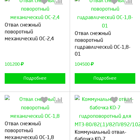
Отвал снежный
Выберите количество:
Выберите количество:
поворотный
Отвал снежный
механический ОС-2,4
поворотный
гидравлический ОС-1,8-
01
Продолжить
Отмена
Продолжить
Отмена
101200
104500
Подробнее
Подробнее
Отвал снежный
Выберите количество:
Выберите количество:
поворотный
Коммунальный отвал-
механический ОС-1,8
бабочка КО-7