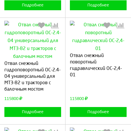
Подробнее
Подробнее
Отвал снежный
Выберите количество:
Выберите количество:
поворотный
Отвал снежный
гидравлический ОС-2,4-
гидроповоротный ОС-2.4-
01
04 универсальный для
МТЗ-82 и тракторов с
Продолжить
Отмена
Продолжить
Отмена
балочным мостом
115800
115800
Подробнее
Подробнее