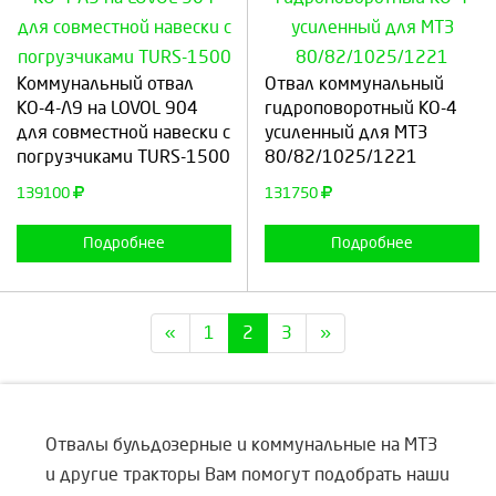
Выберите количество:
Выберите количество:
Коммунальный отвал
Отвал коммунальный
КО-4-Л9 на LOVOL 904
гидроповоротный КО-4
для совместной навески с
усиленный для МТЗ
погрузчиками TURS-1500
80/82/1025/1221
Продолжить
Отмена
Продолжить
Отмена
139100
131750
Подробнее
Подробнее
«
1
2
3
»
Отвалы бульдозерные и коммунальные на МТЗ
и другие тракторы Вам помогут подобрать наши