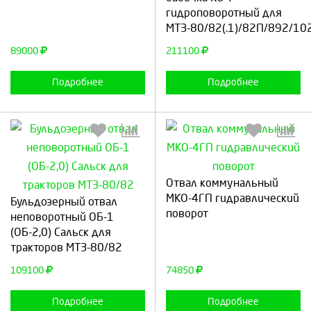
гидроповоротный для
МТЗ-80/82(.1)/82П/892/102
Продолжить
Отмена
Продолжить
Отмена
89000
211100
Подробнее
Подробнее
Отвал коммунальный
Выберите количество:
Выберите количество:
МКО-4ГП гидравлический
Бульдозерный отвал
поворот
неповоротный ОБ-1
(ОБ-2,0) Сальск для
тракторов МТЗ-80/82
Продолжить
Отмена
Продолжить
Отмена
109100
74850
Подробнее
Подробнее