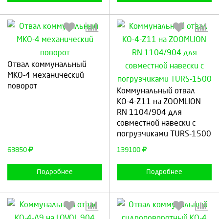
Отвал коммунальный
МКО-4 механический
Выберите количество:
Выберите количество:
поворот
Коммунальный отвал
КО-4-Z11 на ZOOMLION
RN 1104/904 для
совместной навески с
Продолжить
Отмена
Продолжить
Отмена
погрузчиками TURS-1500
63850
139100
Подробнее
Подробнее