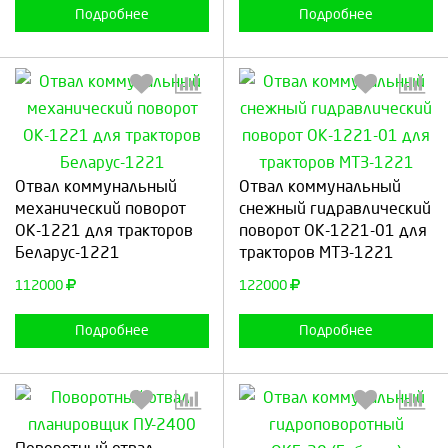
Подробнее
Подробнее
Выберите количество:
Выберите количество:
Отвал коммунальный
Отвал коммунальный
механический поворот
снежный гидравлический
ОК-1221 для тракторов
поворот ОК-1221-01 для
Беларус-1221
тракторов МТЗ-1221
Продолжить
Отмена
Продолжить
Отмена
112000
122000
Подробнее
Подробнее