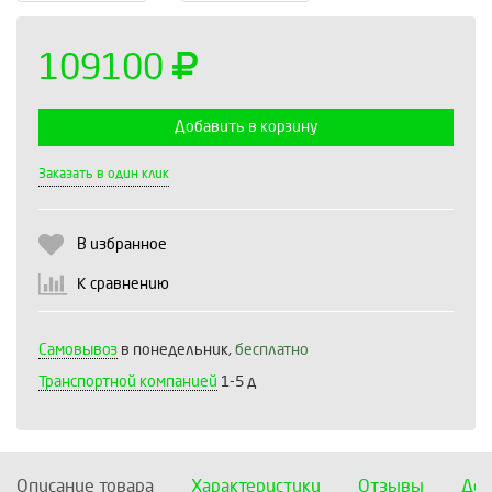
109100
Добавить в корзину
Выберите количество:
Заказать в один клик
В избранное
Продолжить
Отмена
К сравнению
Самовывоз
в понедельник,
бесплатно
Транспортной компанией
1-5 д
Описание товара
Характеристики
Отзывы
Дос