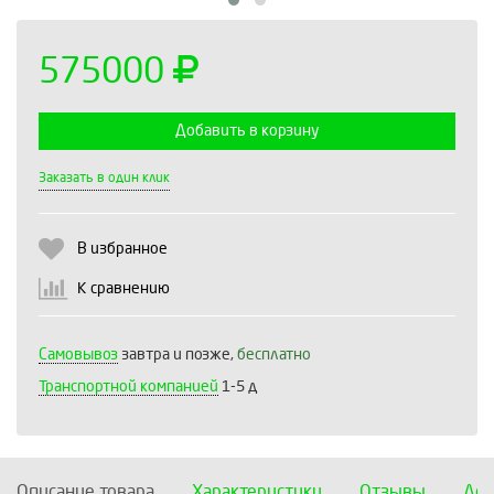
575000
Добавить в корзину
Выберите количество:
Заказать в один клик
В избранное
Продолжить
Отмена
К сравнению
Самовывоз
завтра и позже,
бесплатно
Транспортной компанией
1-5 д
Описание товара
Характеристики
Отзывы
Дос