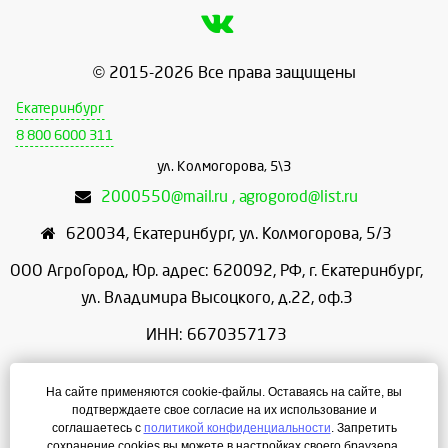
© 2015-2026 Все права защищены
Екатеринбург
8 800 6000 311
ул. Колмогорова, 5\3
2000550@mail.ru , agrogorod@list.ru
620034
,
Екатеринбург
,
ул. Колмогорова, 5/3
ООО АгроГород, Юр. адрес: 620092, РФ, г. Екатеринбург,
ул. Владимира Высоцкого, д.22, оф.3
ИНН: 6670357173
КПП: 667001001
На сайте применяются cookie-файлы. Оставаясь на сайте, вы
ОГРН: 1156658086166
подтверждаете свое согласие на их использование и
соглашаетесь с
политикой конфиденциальности
. Запретить
Режим работы: с 9:00 до 18:00
сохранение cookies вы можете в настройках своего браузера.