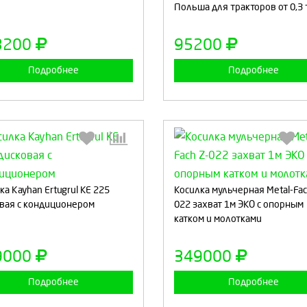
Польша для тракторов от 0,3 т
Продолжить
Отмена
Продолжить
Отмен
3200
95200
Подробнее
Подробнее
Выберите количество:
Выберите количество
ка Kayhan Ertugrul KE 225
Косилка мульчерная Metal-Fac
вая c кондиционером
022 захват 1м ЭКО с опорным
катком и молотками
Продолжить
Отмена
Продолжить
Отмен
9000
349000
Подробнее
Подробнее