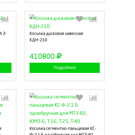
:
Выберите количество:
h Z-
Косилка дисковая навесная
КДН-210
410800
а
Продолжить
Отмена
Подробнее
:
Выберите количество:
я
Косилка сегментно-пальцевая КС-
я
Ф-2.1 Б однобрусная для МТЗ-82,