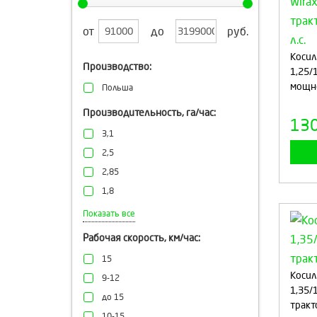
от
до
руб.
Косил
Производство:
1,25/
мощно
Польша
Производительность, га/час:
13
3,1
2,5
2,85
1,8
2/2,5
Показать все
1,0
Рабочая скорость, км/час:
0.3
15
3.6
Косил
9-12
1,6
1,35/
до 15
тракто
2,2
10-15