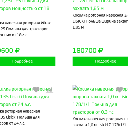
Выберите количество:
Выберите количество
Косилка роторная навесная Z
LISICKI Польша ширина захва
ка навесная роторная Wirax
1,85 м
125 Польша для тракторов
стью от 18 л.с.
Продолжить
Отмена
Продолжить
Отмен
0600
180700
Подробнее
Подробнее
Выберите количество:
Выберите количество
ка роторная навесная
135 Lisicki Польша для
Косилка навесная роторная 
ров от 24 л.с.
захвата 1,0 м Lisicki Z-178/1/1