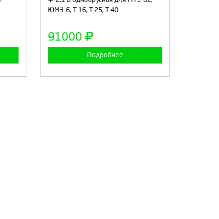
ЮМЗ-6, Т-16, Т-25, Т-40
а
Продолжить
Отмена
91000
Подробнее