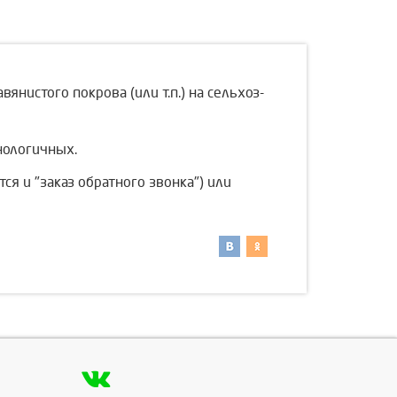
нистого покрова (или т.п.) на сельхоз-
нологичных.
ся и "заказ обратного звонка") или