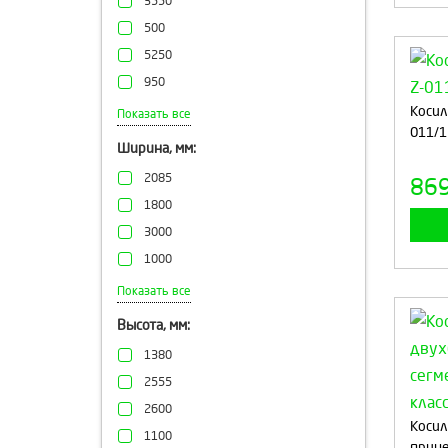
3550
60-80
500
от 20 до 250
5250
30
950
60±20
1350
Косил
Показать все
32
011/1
2350
Ширина, мм:
20-25
1620
от 60±2 до 80±2
2085
86
1200
1800
1550
3000
3700
1000
3950
3480
Показать все
2500
2750
Высота, мм:
3000
3650
4600
1380
3400
2600
2555
1350
4055
2600
1650
Косил
2700
1100
прице