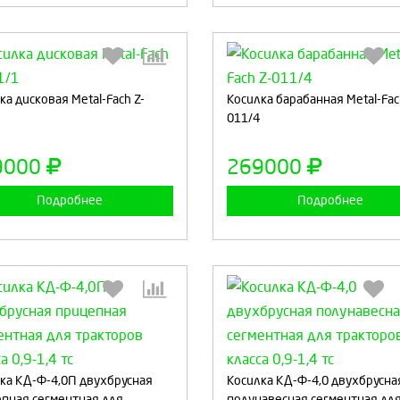
Выберите количество:
Выберите количество
ка дисковая Metal-Fach Z-
Косилка барабанная Metal-Fac
011/4
9000
269000
Продолжить
Отмена
Продолжить
Отмен
Подробнее
Подробнее
Выберите количество:
Выберите количество
ка КД-Ф-4,0П двухбрусная
Косилка КД-Ф-4,0 двухбрусна
пная сегментная для
полунавесная сегментная дл