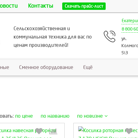
овости
Контакты
Скачать прайс-лист
Екатери
Сельскохозяйственная и
8 800 6
коммунальная техника для вас по
ул.
ценам производителей!
Колмого
5\3
ьные
Сменное оборудование
Ещё
овать:
по цене
по названию
по новизне