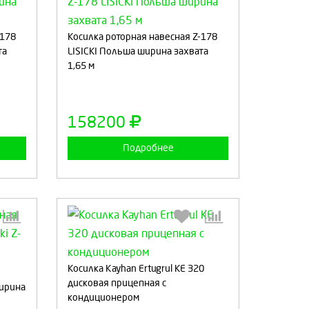
:
Выберите количество:
-178
Косилка роторная навесная Z-178
та
LISICKI Польша ширина захвата
1,65 м
а
Продолжить
Отмена
158200
Подробнее
:
Выберите количество:
Косилка Kayhan Ertugrul KE 320
дисковая прицепная c
ширина
кондиционером