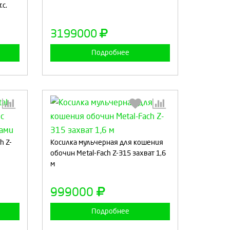
.с.
а
Продолжить
Отмена
3199000
Подробнее
:
Выберите количество:
h Z-
Косилка мульчерная для кошения
обочин Metal-Fach Z-315 захват 1,6
м
а
Продолжить
Отмена
999000
Подробнее