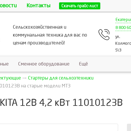
овости
Контакты
Скачать прайс-лист
Екатери
Сельскохозяйственная и
8 800 6
коммунальная техника для вас по
ул.
ценам производителей!
Колмого
5\3
ьные
Сменное оборудование
Ещё
лектующие
Стартеры для сельхозтехники
11010123В на старые модели МТЗ
AKITA 12В 4,2 кВт 11010123В