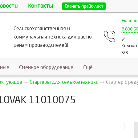
овости
Контакты
Скачать прайс-лист
Екатери
Сельскохозяйственная и
8 800 6
коммунальная техника для вас по
ул.
ценам производителей!
Колмого
5\3
ьные
Сменное оборудование
Ещё
лектующие
Стартеры для сельхозтехники
Стартер с ре
SLOVAK 11010075