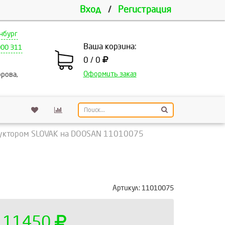
Вход
/
Регистрация
нбург
Ваша корзина:
000 311
0 / 0
Оформить заказ
рова,
дуктором SLOVAK на DOOSAN 11010075
Артикул:
11010075
11450