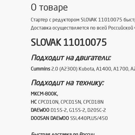
О товаре
Стартер с редуктором SLOVAK 11010075 быст
Доставка осуществляется по всей Российской
SLOVAK 11010075
Подходит на двигатели:
Cummins
2.0 (A2300) Kubota,
A1400, A1700, A
Подходит на технику:
МКСМ-800К,
HC
CPCD10N, CPCD15N, CPCD18N
DAEWOO
D15S-2, G15S-2, D20SC-2
DOOSAN DAEWOO
SSL440PLUS/450
Быстрая доставка по России.