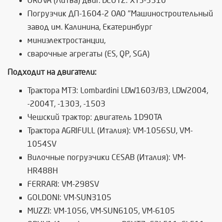
ORUVA (Литва) двиг. DEUTZ: ХТЗ-3510
Погрузчик ДП-1604-2 ОАО "Машиностроительный
завод им. Калинина, Екатеринбург
миниэлектростанции,
сварочные агрегаты (ES, QP, SGA)
Подходит на двигатели:
Трактора МТЗ: Lombardini LDW1603/B3, LDW2004,
-2004T, -1303, -1503
Чешский трактор: двигатель 1D90TA
Трактора AGRIFULL (Италия): VM-1056SU, VM-
1054SV
Вилочные погрузчики CESAB (Италия): VM-
HR488H
FERRARI: VM-298SV
GOLDONI: VM-SUN3105
MUZZI: VM-1056, VM-SUN6105, VM-6105