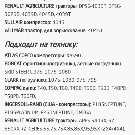
RENAULT AGRICULTURE тракторы
: DPSG-4039T, DPSG-
3029D, 4039D, 4045D, 4039T
SULLAIR компрессор
: 4045
WILLMAR трактор для опрыскивания
: 4045T
Подходит на технику:
ATLAS COPCO компрессоры
: XAS90
BOBCAT фронт.минипогрузчики, лесные погрузчики
:
SKID STEER L.975, 1075, 1080
CLARK погрузчики
: 1075, 1080, 975, 795
COMPAC катки
: T40, T50, T60, T40D, T50D, T60D, T40PD,
T50PD, T60PD,
INGERSOLL-RAND (США - компрессоры)
: P185NEPTUNE,
P185PLATINIUM, P250NEPTUNE, OMEGA
RENAULT AGRICULTURE тракторы
: ARES 540RX, RZ,
550RX,RZ, CERES 65,75,75X,85,85X,95,95X (2X4/4X4),