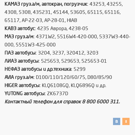
КАМАЗ груз.а/м, автокран, погрузчик
: 43253, 43255,
4308, 5308, 435231, 45144, 53605, 65115, 65116,
65117, AP-22-03, AP-28-01, HIAB
КАВЗ автобус
: 4235 Аврора, 4238-05
МАЗ груз.а/м
: 4371W2, 5516W4-420-000, 5337W3-440-
000, 5551W3-425-000
ПАЗ автобусы
: 3204, 3237, 320412, 3203
ЛИАЗ автобусы
: 525653, 529653, 525653-01
НЕФАЗ автобусы и др.техника
: 5299
AVIA груз.а/м
: D100/110/120/60/75, D80/85/90
HIGER автобусы
: KLQ6108GQ, KLQ6896Q и др.
YUTONG автобусы
: ZK6737D
Контактный телефон для справок 8 800 6000 311.