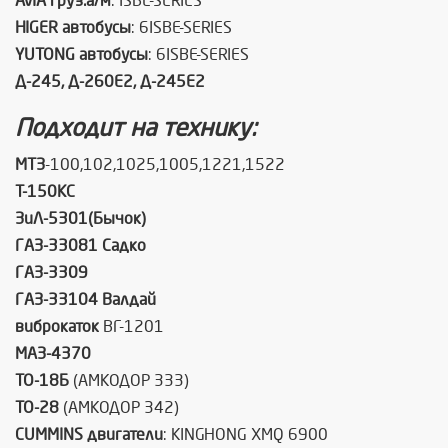
AVIA груз.а/м
: ISBE-SERIES
HIGER автобусы
: 6ISBE-SERIES
YUTONG автобусы
: 6ISBE-SERIES
Д-245, Д-260Е2, Д-245Е2
Подходит на технику:
МТЗ
-100,102,1025,1005,1221,1522
Т-150КС
ЗиЛ-5301(Бычок)
ГАЗ-33081 Садко
ГАЗ-3309
ГАЗ-33104 Валдай
виброкаток
ВГ-1201
МАЗ-4370
ТО-18Б
(АМКОДОР 333)
ТО-28
(АМКОДОР 342)
CUMMINS двигатели
: KINGHONG XMQ 6900