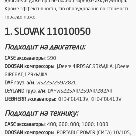
двигатель даже при не полной зарядке аккумулятора.
Кроме эффективности, это оборудование по стоимости
гораздо ниже.
1. SLOVAK 11010050
Подходит на двигатели:
CASE экскаваторы
: 590
DOOSAN компрессоры
: J.Deere 4IRD5AE,93kW,IIIA; J.Deere
6IRF8AE,129kW,IIIA
DAF груз. а/м
: WS225/259/282L
LEYLAND груз. а/м
: DAF-WS225ATI/259ATI/282ATI
LIEBHERR экскаваторы
: KHD-F6L413V, KHD-F8L413V
Подходит на технику:
CASE экскаваторы
: 488; 688; 888; 1080; 1088
DOOSAN компрессоры
: PORTABLE POWER (EMEA) 10/105;