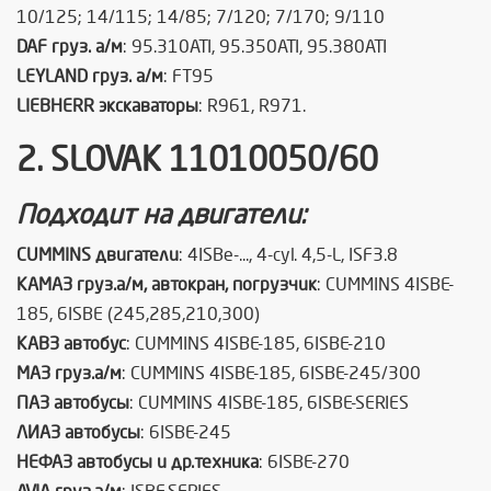
10/125; 14/115; 14/85; 7/120; 7/170; 9/110
DAF груз. а/м
: 95.310ATI, 95.350ATI, 95.380ATI
LEYLAND груз. а/м
: FT95
LIEBHERR экскаваторы
: R961, R971.
2. SLOVAK 11010050/60
Подходит на двигатели:
CUMMINS двигатели
: 4ISBe-..., 4-cyl. 4,5-L, ISF3.8
КАМАЗ груз.а/м, автокран, погрузчик
: CUMMINS 4ISBE-
185, 6ISBE (245,285,210,300)
КАВЗ автобус
: CUMMINS 4ISBE-185, 6ISBE-210
МАЗ груз.а/м
: CUMMINS 4ISBE-185, 6ISBE-245/300
ПАЗ автобусы
: CUMMINS 4ISBE-185, 6ISBE-SERIES
ЛИАЗ автобусы
: 6ISBE-245
НЕФАЗ автобусы и др.техника
: 6ISBE-270