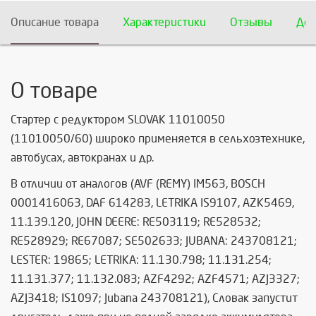
Описание товара
Характеристики
Отзывы
Дос
О товаре
Стартер с редуктором SLOVAK 11010050
(11010050/60) широко применяется в сельхозтехнике,
автобусах, автокранах и др.
В отличии от аналогов (
AVF (REMY) IM563, BOSCH
0001416063, DAF 614283, LETRIKA IS9107, AZK5469,
11.139.120, JOHN DEERE: RE503119; RE528532;
RE528929; RE67087; SE502633; JUBANA: 243708121;
LESTER: 19865; LETRIKA: 11.130.798; 11.131.254;
11.131.377; 11.132.083; AZF4292; AZF4571; AZJ3327;
AZJ3418; IS1097; Jubana 243708121), Словак запустит