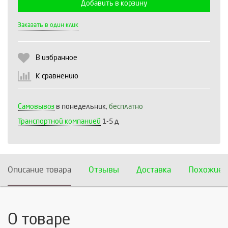
Добавить в корзину
Выберите количество:
Заказать в один клик
В избранное
Продолжить
Отмена
К сравнению
Самовывоз
в понедельник,
бесплатно
Транспортной компанией
1-5 д
Описание товара
Отзывы
Доставка
Похожие 
О товаре