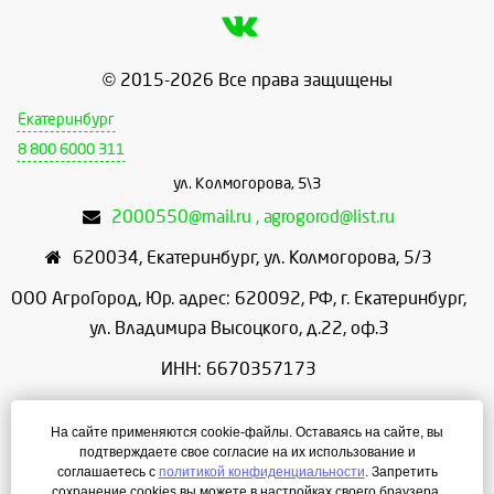
© 2015-2026 Все права защищены
Екатеринбург
8 800 6000 311
ул. Колмогорова, 5\3
2000550@mail.ru , agrogorod@list.ru
620034
,
Екатеринбург
,
ул. Колмогорова, 5/3
ООО АгроГород, Юр. адрес: 620092, РФ, г. Екатеринбург,
ул. Владимира Высоцкого, д.22, оф.3
ИНН: 6670357173
КПП: 667001001
На сайте применяются cookie-файлы. Оставаясь на сайте, вы
ОГРН: 1156658086166
подтверждаете свое согласие на их использование и
соглашаетесь с
политикой конфиденциальности
. Запретить
Режим работы: с 9:00 до 18:00
сохранение cookies вы можете в настройках своего браузера.