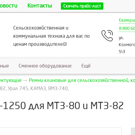
овости
Контакты
Скачать прайс-лист
Екатери
Сельскохозяйственная и
8 800 6
коммунальная техника для вас по
ул.
ценам производителей!
Колмого
5\3
ьные
Сменное оборудование
Ещё
лектующие
Ремни клиновые для сельскохозяйственной, к
2, Урал 745, КАМАЗ, ЯМЗ-740,
-1250 для МТЗ-80 и МТЗ-82