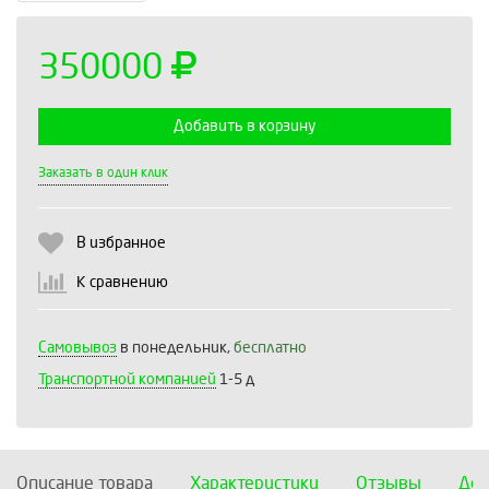
350000
Добавить в корзину
Выберите количество:
Заказать в один клик
В избранное
Продолжить
Отмена
К сравнению
Самовывоз
в понедельник,
бесплатно
Транспортной компанией
1-5 д
Описание товара
Характеристики
Отзывы
Дос