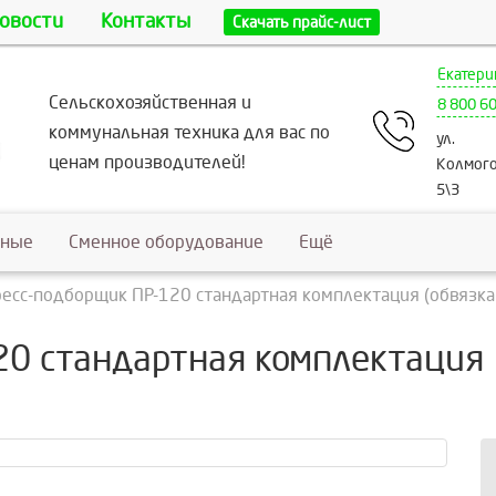
овости
Контакты
Скачать прайс-лист
Екатери
Сельскохозяйственная и
8 800 6
коммунальная техника для вас по
ул.
ценам производителей!
Колмого
5\3
ьные
Сменное оборудование
Ещё
есс-подборщик ПР-120 стандартная комплектация (обвязк
20 стандартная комплектация