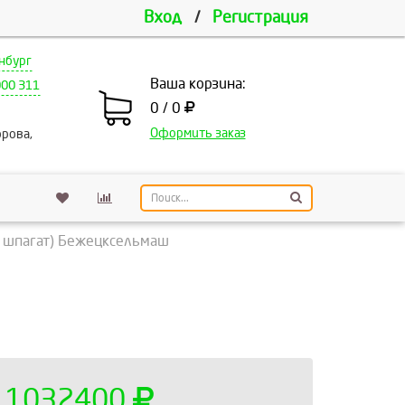
Вход
/
Регистрация
нбург
Ваша корзина:
000 311
0 / 0
Оформить заказ
рова,
а шпагат) Бежецксельмаш
1032400