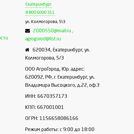
Екатеринбург
8 800 6000 311
ул. Колмогорова, 5\3
2000550@mail.ru ,
ости
agrogorod@list.ru
620034
,
Екатеринбург
,
ул.
Колмогорова, 5/3
ООО АгроГород, Юр. адрес:
620092, РФ, г. Екатеринбург, ул.
Владимира Высоцкого, д.22, оф.3
ИНН: 6670357173
КПП: 667001001
ОГРН: 1156658086166
Режим работы: с 9:00 до 18:00