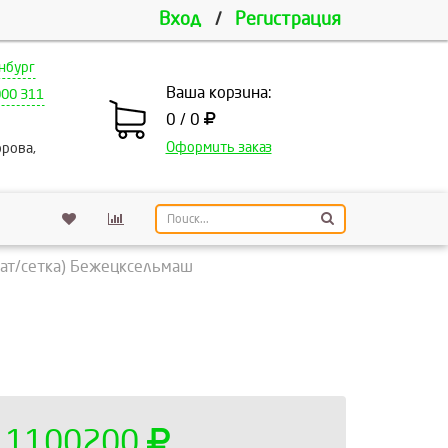
Вход
/
Регистрация
нбург
Ваша корзина:
000 311
0 / 0
Оформить заказ
рова,
гат/сетка) Бежецксельмаш
1100200