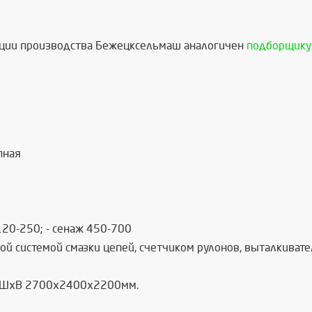
ации производства Бежецксельмаш аналогичен
подборщику 
пная
 120-250; - сенаж 450-700
й системой смазки цепей, счетчиком рулонов, выталкивате
ДхШхВ 2700х2400х2200мм.