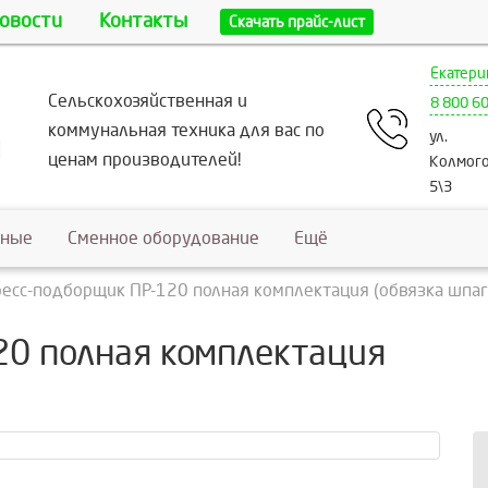
овости
Контакты
Скачать прайс-лист
Екатери
Сельскохозяйственная и
8 800 6
коммунальная техника для вас по
ул.
ценам производителей!
Колмого
5\3
ьные
Сменное оборудование
Ещё
есс-подборщик ПР-120 полная комплектация (обвязка шпа
20 полная комплектация