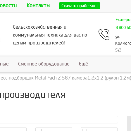
овости
Контакты
Скачать прайс-лист
Екатери
Сельскохозяйственная и
8 800 6
коммунальная техника для вас по
ул.
ценам производителей!
Колмого
5\3
ьные
Сменное оборудование
Ещё
есс-подборщик Metal-Fach Z-587 камера1,2х1,2 (рулон 1,2м
 производителя