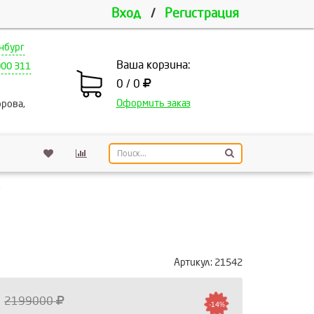
Вход
/
Регистрация
нбург
Ваша корзина:
000 311
0 / 0
Оформить заказ
рова,
)
Артикул:
21542
2199000
-14%