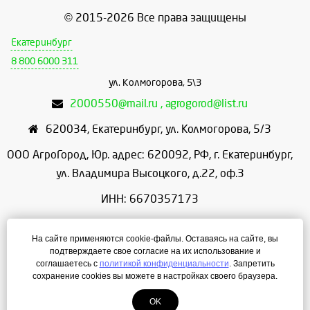
© 2015-2026 Все права защищены
Екатеринбург
8 800 6000 311
ул. Колмогорова, 5\3
2000550@mail.ru , agrogorod@list.ru
620034
,
Екатеринбург
,
ул. Колмогорова, 5/3
ООО АгроГород, Юр. адрес: 620092, РФ, г. Екатеринбург,
ул. Владимира Высоцкого, д.22, оф.3
ИНН: 6670357173
КПП: 667001001
На сайте применяются cookie-файлы. Оставаясь на сайте, вы
ОГРН: 1156658086166
подтверждаете свое согласие на их использование и
соглашаетесь с
политикой конфиденциальности
. Запретить
Режим работы: с 9:00 до 18:00
сохранение cookies вы можете в настройках своего браузера.
OK
Создание сайта
— ЛегионА