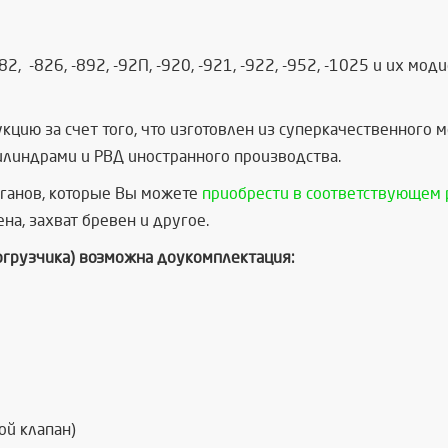
82, -826, -892, -92П, -920, -921, -922, -952, -1025 и их мо
кцию за счет того, что изготовлен из суперкачественного 
илиндрами и РВД иностранного производства.
рганов, которые Вы можете
приобрести в соответствующем 
на, захват бревен и другое.
погрузчика) возможна доукомплектация:
ой клапан)