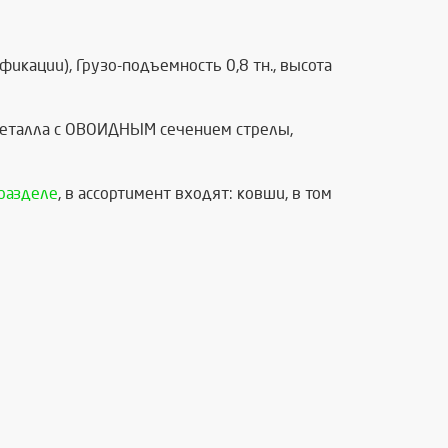
дификации
), Грузо-подъемность 0,8 тн., высота
металла с
ОВОИДНЫМ сечением стрелы
,
разделе
, в ассортимент входят: ковши, в том