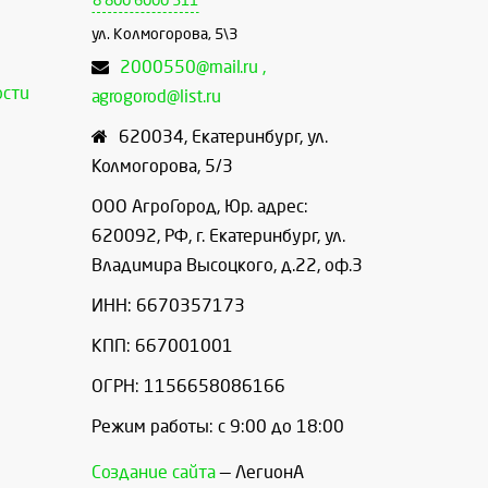
8 800 6000 311
ул. Колмогорова, 5\3
2000550@mail.ru ,
ости
agrogorod@list.ru
620034
,
Екатеринбург
,
ул.
Колмогорова, 5/3
ООО АгроГород, Юр. адрес:
620092, РФ, г. Екатеринбург, ул.
Владимира Высоцкого, д.22, оф.3
ИНН: 6670357173
КПП: 667001001
ОГРН: 1156658086166
Режим работы: с 9:00 до 18:00
Создание сайта
— ЛегионА