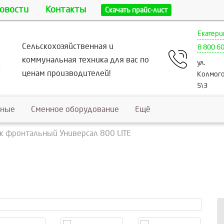
овости
Контакты
Скачать прайс-лист
Екатери
Сельскохозяйственная и
8 800 6
коммунальная техника для вас по
ул.
ценам производителей!
Колмого
5\3
ьные
Сменное оборудование
Ещё
к фронтальный Универсал 800 LITE