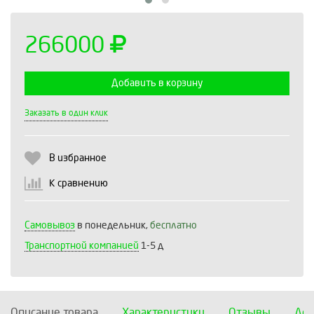
266000
Добавить в корзину
Выберите количество:
Заказать в один клик
В избранное
Продолжить
Отмена
К сравнению
Самовывоз
в понедельник,
бесплатно
Транспортной компанией
1-5 д
Описание товара
Характеристики
Отзывы
Дос