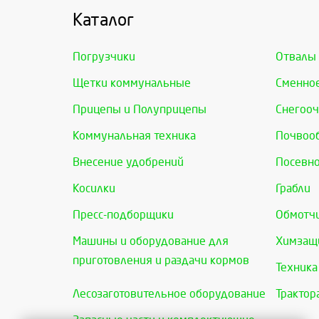
Каталог
Погрузчики
Отвалы
Щетки коммунальные
Сменно
Прицепы и Полуприцепы
Снегооч
Коммунальная техника
Почвоо
Внесение удобрений
Посевно
Косилки
Грабли
Пресс-подборщики
Обмотчи
Машины и оборудование для
Химзащи
приготовления и раздачи кормов
Техника
Лесозаготовительное оборудование
Трактор