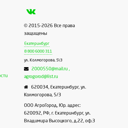
© 2015-2026 Все права
защищены
Екатеринбург
8 800 6000 311
ул. Колмогорова, 5\3
2000550@mail.ru ,
ости
agrogorod@list.ru
620034
,
Екатеринбург
,
ул.
Колмогорова, 5/3
ООО АгроГород, Юр. адрес:
620092, РФ, г. Екатеринбург, ул.
Владимира Высоцкого, д.22, оф.3