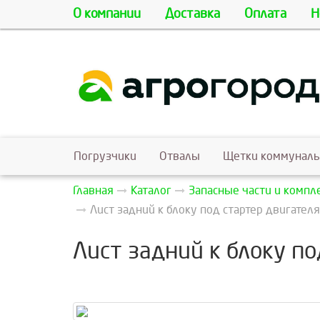
О компании
Доставка
Оплата
Н
Погрузчики
Отвалы
Щетки коммунал
Главная
Каталог
Запасные части и комп
Лист задний к блоку под стартер двигате
Лист задний к блоку п