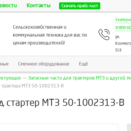
овости
Контакты
Скачать прайс-лист
Екатери
Сельскохозяйственная и
8 800 6
коммунальная техника для вас по
ул.
ценам производителей!
Колмого
5\3
ьные
Сменное оборудование
Ещё
лектующие
Запасные части для тракторов МТЗ и другой т
ля трактора МТЗ 50-1002313-В
од стартер МТЗ 50-1002313-В