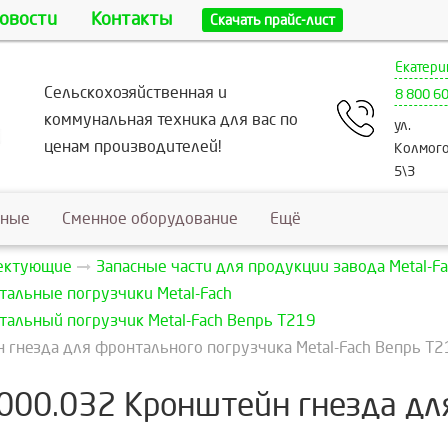
овости
Контакты
Скачать прайс-лист
Екатери
Сельскохозяйственная и
8 800 6
коммунальная техника для вас по
ул.
ценам производителей!
Колмого
5\3
ьные
Сменное оборудование
Ещё
лектующие
Запасные части для продукции завода Metal-Fa
тальные погрузчики Metal-Fach
тальный погрузчик Metal-Fach Вепрь T219
 гнезда для фронтального погрузчика Metal-Fach Вепрь Т2
.000.032 Кронштейн гнезда дл