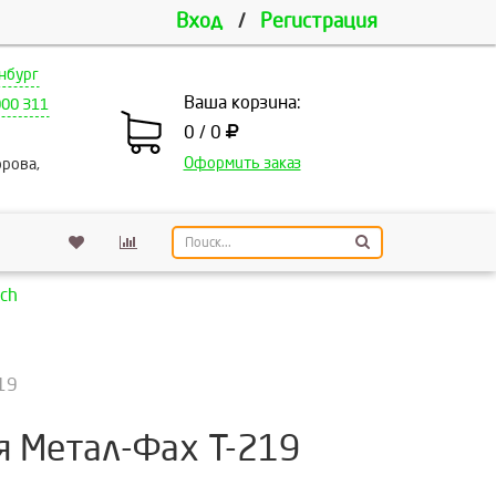
Вход
/
Регистрация
нбург
Ваша корзина:
000 311
0 / 0
Оформить заказ
рова,
ch
19
я Метал-Фах Т-219