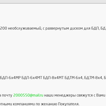
.200 необслуживаемый, с развернутым диском для БДП, Б
БДП-6х4МР БДП-6х4МТ БДП-8х4МТ БДТМ-6х4, БДТМ-8х4, 
а почту
2000550@mail.ru
наши менеджеры свяжутся с Вами 
ртными компаниями по желанию Покупателя.