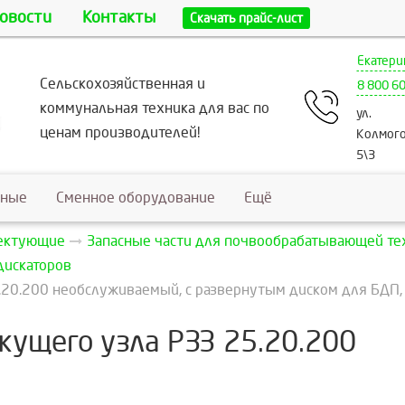
овости
Контакты
Скачать прайс-лист
Екатери
Сельскохозяйственная и
8 800 6
коммунальная техника для вас по
ул.
ценам производителей!
Колмого
5\3
ьные
Сменное оборудование
Ещё
лектующие
Запасные части для почвообрабатывающей те
дискаторов
.20.200 необслуживаемый, с развернутым диском для БДП
ущего узла РЗЗ 25.20.200