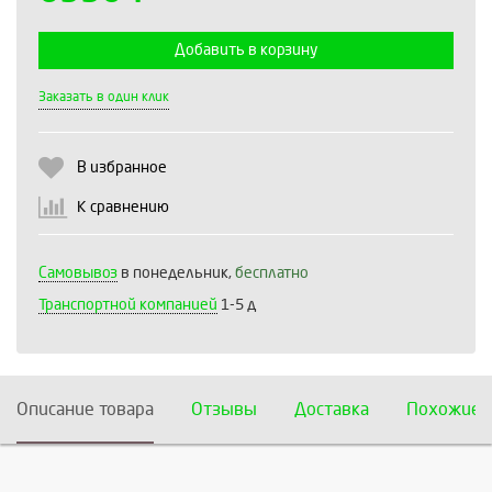
Добавить в корзину
Выберите количество:
Заказать в один клик
В избранное
Продолжить
Отмена
К сравнению
Самовывоз
в понедельник,
бесплатно
Транспортной компанией
1-5 д
Описание товара
Отзывы
Доставка
Похожие 