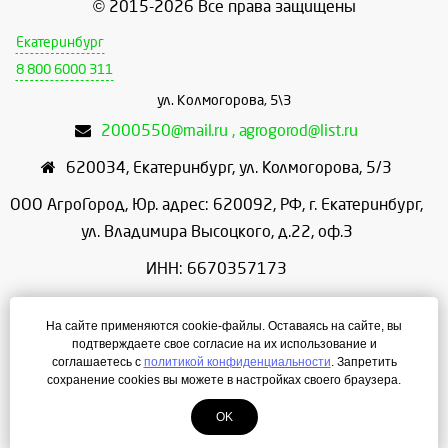
© 2015-2026 Все права защищены
Екатеринбург
8 800 6000 311
ул. Колмогорова, 5\3
2000550@mail.ru , agrogorod@list.ru
620034
,
Екатеринбург
,
ул. Колмогорова, 5/3
ООО АгроГород, Юр. адрес: 620092, РФ, г. Екатеринбург,
ул. Владимира Высоцкого, д.22, оф.3
ИНН: 6670357173
КПП: 667001001
На сайте применяются cookie-файлы. Оставаясь на сайте, вы
ОГРН: 1156658086166
подтверждаете свое согласие на их использование и
соглашаетесь с
политикой конфиденциальности
. Запретить
Режим работы: с 9:00 до 18:00
сохранение cookies вы можете в настройках своего браузера.
OK
Создание сайта
— ЛегионА