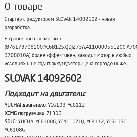
О товаре
Стартер с редуктором SLOVAK 14092602 - новая
разработка.
В сравнении с аналогами
(
B76173708100,YC6B125,QDJ273A,4110000561200,A70
3708010A) более эффективен, заводит мотор в любых
условиях и не садит аккумулятор. Цена гораздо ниже.
SLOVAK 14092602
Подходит на двигатели:
YUCHAI двигатели
: YC6108, YC6112
XCMG погрузчики
: ZL30G
SDLG
: YUCHAI-YC6108G, YC4110ZLQ, YC4112, YC6105G,
YC6108G