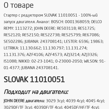
О товаре
Стартер с редуктором SLOVAK 11010051 - 100%-ый
запуск двигателя. Аналог:
BOSCH: 0001368059; DELCO
REMY: 1113272; JOHN DEERE: RE503118; RE51725;
RE52120; RE52150; RE522738; RE525799; RE67086;
SE502286; JUBANA: 243708141; LESTER: 6596; 19863;
LETRIKA: 11.130.662; 11.130.797; 11.131.274;
11.131.376; AZF4106; AZF4573; AZJ3214; AZJ3326;
IS1088; NIKKO: 02-23-1041; 0-23000-2050; WILSON: 91-
01-4377; JUBANA 243708141.
SLOVAK 11010051
Подходит на двигатели:
JOHN DEERE двигатели
: 3029 3cyl; 4039 4cyl; 4045 4cyl;
3029DF/TF 3cyl; 4039DF/TF 4cyl; 4045DF/HF/TF 4cyl;