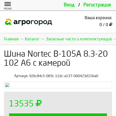
Вход
/
Регистрация
МЕНЮ
Ваша корзина:
0 / 0
Главная
Каталог
Запасные части и комплектующие
Шина Nortec В-105А 8.3-20
102 A6 с камерой
Артикул:
92bc84c5-083c-11dc-a137-000423d156a0
13535