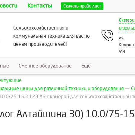
овости
Контакты
Скачать прайс-лист
Екатери
Сельскохозяйственная и
8 800 6
коммунальная техника для вас по
ул.
ценам производителей!
Колмого
5\3
ьные
Сменное оборудование
Ещё
лектующие
риальные шины для различной техники и оборудования
С
10.0/75-15.3 123 A6 с камерой для сельскохозяйственной 
алог Алтайшина 30) 10.0/75-15