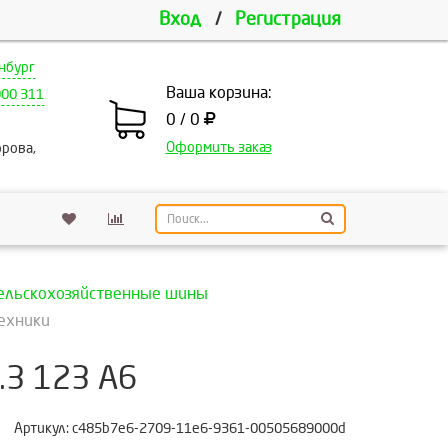
Вход
/
Регистрация
нбург
Ваша корзина:
000 311
0 / 0
Оформить заказ
рова,
ельскохозяйственные шины
техники
.3 123 A6
Артикул:
c485b7e6-2709-11e6-9361-00505689000d