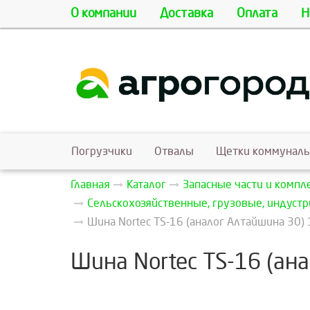
О компании
Доставка
Оплата
Н
Погрузчики
Отвалы
Щетки коммунал
Главная
Каталог
Запасные части и комп
Сельскохозяйственные, грузовые, индуст
Шина Nortec TS-16 (аналог Алтайшина 30) 
Шина Nortec TS-16 (ан