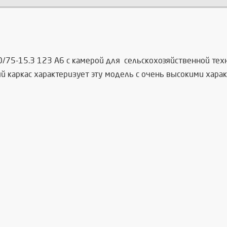
.0/75-15.3 123 A6 с камерой для сельскохозяйственной тех
й каркас характеризует эту модель с очень высокими харак
й