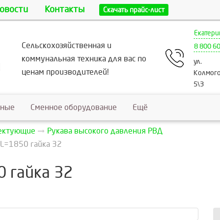
овости
Контакты
Скачать прайс-лист
Екатери
Сельскохозяйственная и
8 800 6
коммунальная техника для вас по
ул.
ценам производителей!
Колмого
5\3
ьные
Сменное оборудование
Ещё
лектующие
Рукава высокого давления РВД
L=1850 гайка 32
 гайка 32