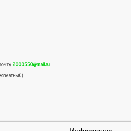
.почту
2000550@mail.ru
есплатный)