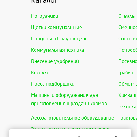
Каталог
Погрузчики
Отвалы
Щетки коммунальные
Сменно
Прицепы и Полуприцепы
Снегооч
Коммунальная техника
Почвоо
Внесение удобрений
Посевно
Косилки
Грабли
Пресс-подборщики
Обмотчи
Машины и оборудование для
Химзащи
приготовления и раздачи кормов
Техника
Лесозаготовительное оборудование
Трактор
Запасные части и комплектующие