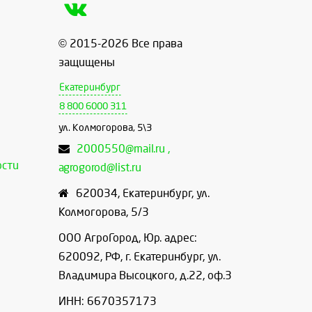
© 2015-2026 Все права
защищены
Екатеринбург
8 800 6000 311
ул. Колмогорова, 5\3
2000550@mail.ru ,
ости
agrogorod@list.ru
620034
,
Екатеринбург
,
ул.
Колмогорова, 5/3
ООО АгроГород, Юр. адрес:
620092, РФ, г. Екатеринбург, ул.
Владимира Высоцкого, д.22, оф.3
ИНН: 6670357173