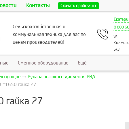
овости
Контакты
Скачать прайс-лист
Екатери
Сельскохозяйственная и
8 800 6
коммунальная техника для вас по
ул.
ценам производителей!
Колмого
5\3
ьные
Сменное оборудование
Ещё
лектующие
Рукава высокого давления РВД
L=1650 гайка 27
 гайка 27