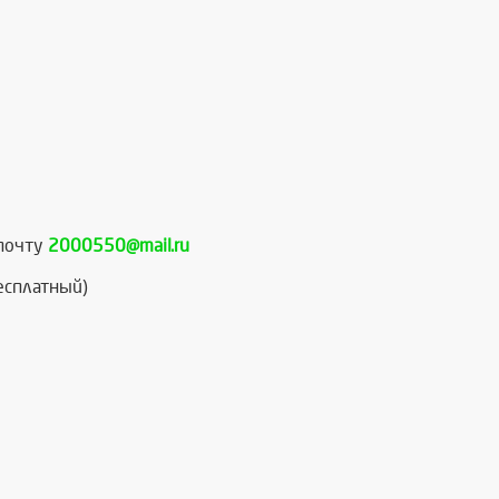
.почту
2000550@mail.ru
есплатный)