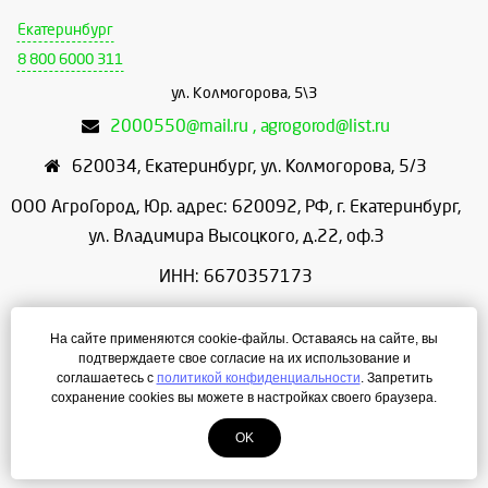
Екатеринбург
8 800 6000 311
ул. Колмогорова, 5\3
2000550@mail.ru , agrogorod@list.ru
620034
,
Екатеринбург
,
ул. Колмогорова, 5/3
ООО АгроГород, Юр. адрес: 620092, РФ, г. Екатеринбург,
ул. Владимира Высоцкого, д.22, оф.3
ИНН: 6670357173
КПП: 667001001
На сайте применяются cookie-файлы. Оставаясь на сайте, вы
ОГРН: 1156658086166
подтверждаете свое согласие на их использование и
соглашаетесь с
политикой конфиденциальности
. Запретить
Режим работы: с 9:00 до 18:00
сохранение cookies вы можете в настройках своего браузера.
OK
Создание сайта
— ЛегионА